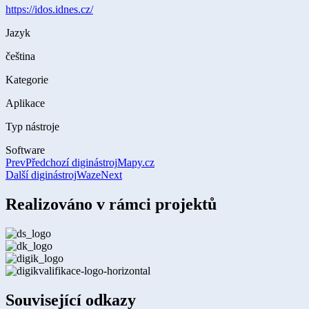
https://idos.idnes.cz/
Jazyk
čeština
Kategorie
Aplikace
Typ nástroje
Software
Prev
Předchozí diginástroj
Mapy.cz
Další diginástroj
Waze
Next
Realizováno v rámci projektů
Související odkazy