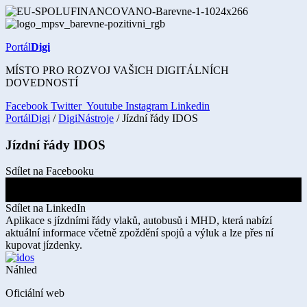
Přejít
k
obsahu
Portál
Digi
MÍSTO PRO ROZVOJ VAŠICH DIGITÁLNÍCH
DOVEDNOSTÍ
Facebook
Twitter
Youtube
Instagram
Linkedin
PortálDigi
/
DigiNástroje
/ Jízdní řády IDOS
Jízdní řády IDOS
Sdílet na Facebooku
Sdílet na X
Sdílet na LinkedIn
Aplikace s jízdními řády vlaků, autobusů i MHD, která nabízí
aktuální informace včetně zpoždění spojů a výluk a lze přes ní
kupovat jízdenky.
Náhled
Oficiální web