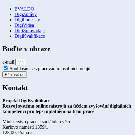
EVALDO
DigiZprávy
DigiPodcasty
DigiVidea
DigiZpravodaje
DigiKvalifikace
Buďte v obraze
e-mail
Souhlasím se zpracováním osobních údajů
Přihlásit se
Kontakt
Projekt DigiKvalifikace
Rozvoj systému online nástrojů za účelem zvyšování digitálních
kompetencí pro lepší uplatnění na trhu práce
Ministerstvo práce a sociálních věcí
Karlovo náměstí 1359/1
128 00, Praha 2