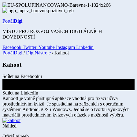
Přejít
k
obsahu
Portál
Digi
MÍSTO PRO ROZVOJ VAŠICH DIGITÁLNÍCH
DOVEDNOSTÍ
Facebook
Twitter
Youtube
Instagram
Linkedin
PortálDigi
/
DigiNástroje
/ Kahoot
Kahoot
Sdílet na Facebooku
Sdílet na X
Sdílet na LinkedIn
Kahoot! je volně přístupná aplikace vhodná pro fixaci učiva
prostřednictvím kvízů. Je spustitelná na zařízeních s operačním
systémem Android, iOS i Windows. Jedná se o tvorbu výukových
materiálů prostřednictvím kvízových otázek s možností výběru.
Náhled
Oficiální web