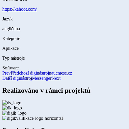
https://kahoot.com/
Jazyk
angličtina
Kategorie
Aplikace
Typ nástroje
Software
Prev
Předchozí diginástroj
naucmese.cz
Další diginástroj
Messenger
Next
Realizováno v rámci projektů