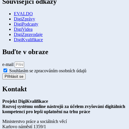
Související odkazy
EVALDO
DigiZprávy
DigiPodcasty
DigiVidea
DigiZpravodaje
DigiKvalifikace
Buďte v obraze
e-mail
Souhlasím se zpracováním osobních údajů
Přihlásit se
Kontakt
Projekt DigiKvalifikace
Rozvoj systému online nástrojů za účelem zvyšování digitálních
kompetencí pro lepší uplatnění na trhu práce
Ministerstvo práce a sociálních věcí
Karlovo náměstí 1359/1