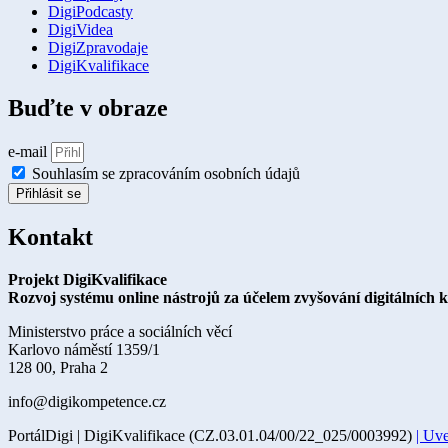
DigiPodcasty
DigiVidea
DigiZpravodaje
DigiKvalifikace
Buďte v obraze
e-mail
Souhlasím se zpracováním osobních údajů
Přihlásit se
Kontakt
Projekt DigiKvalifikace
Rozvoj systému online nástrojů za účelem zvyšování digitálních 
Ministerstvo práce a sociálních věcí
Karlovo náměstí 1359/1
128 00, Praha 2
info@digikompetence.cz
PortálDigi | DigiKvalifikace (CZ.03.01.04/00/22_025/0003992)
| Uv