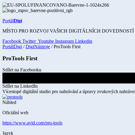
Přejít
k
obsahu
Portál
Digi
MÍSTO PRO ROZVOJ VAŠICH DIGITÁLNÍCH DOVEDNOSTÍ
Facebook
Twitter
Youtube
Instagram
Linkedin
PortálDigi
/
DigiNástroje
/ ProTools First
ProTools First
Sdílet na Facebooku
Sdílet na X
Sdílet na LinkedIn
Vícestopé digitální studio pro nahrávání a úpravy zvukových nahrávek
Náhled
Oficiální web
https://www.avid.com/pro-tools
Jazyk