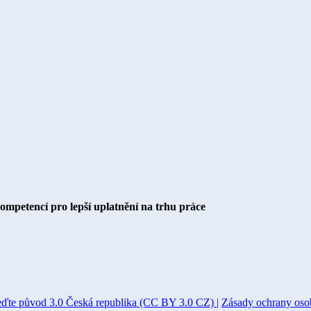
kompetencí pro lepší uplatnění na trhu práce
eďte původ 3.0 Česká republika (CC BY 3.0 CZ) |
Zásady ochrany oso