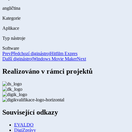
angličtina
Kategorie
Aplikace
Typ nástroje
Software
Prev
Předchozí diginástroj
Hitfilm Expres
Další diginástroj
Windows Movie Maker
Next
Realizováno v rámci projektů
Související odkazy
EVALDO
DigiZprávy