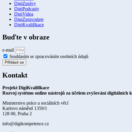
DigiZprávy
DigiPodcasty
DigiVidea
DigiZpravodaje
DigiKvalifikace
Buďte v obraze
e-mail
Souhlasím se zpracováním osobních údajů
Přihlásit se
Kontakt
Projekt DigiKvalifikace
Rozvoj systému online nástrojů za účelem zvyšování digitálních 
Ministerstvo práce a sociálních věcí
Karlovo náměstí 1359/1
128 00, Praha 2
info@digikompetence.cz