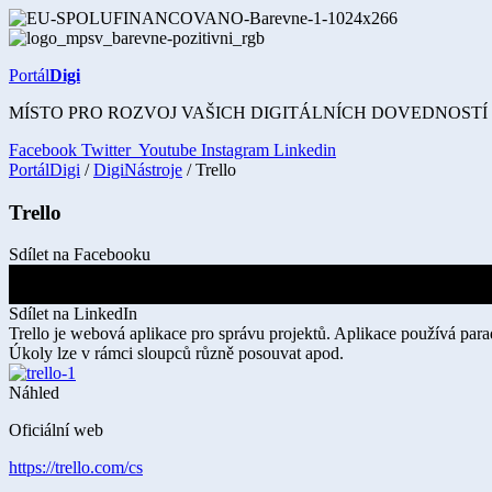
Přejít
k
obsahu
Portál
Digi
MÍSTO PRO ROZVOJ VAŠICH DIGITÁLNÍCH DOVEDNOSTÍ
Facebook
Twitter
Youtube
Instagram
Linkedin
PortálDigi
/
DigiNástroje
/ Trello
Trello
Sdílet na Facebooku
Sdílet na X
Sdílet na LinkedIn
Trello je webová aplikace pro správu projektů. Aplikace používá par
Úkoly lze v rámci sloupců různě posouvat apod.
Náhled
Oficiální web
https://trello.com/cs