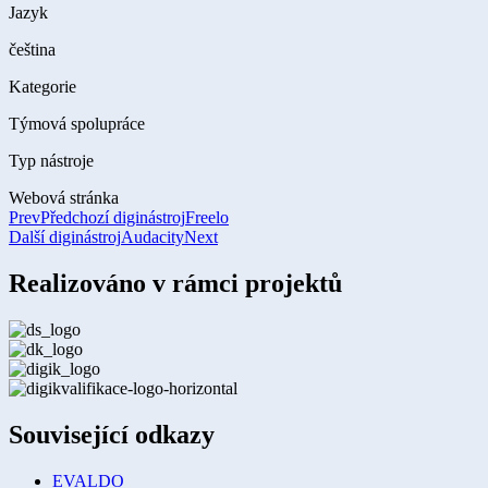
Jazyk
čeština
Kategorie
Týmová spolupráce
Typ nástroje
Webová stránka
Prev
Předchozí diginástroj
Freelo
Další diginástroj
Audacity
Next
Realizováno v rámci projektů
Související odkazy
EVALDO