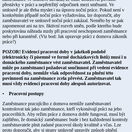
přestávky v práci a nepřetržitý odpočinek mezi směnami. Ve
smlouvě je ale třeba myslet i na úpravu noční práce. Pokud není v
konkrétním případě noční práce vyžadována, lze doporučit, aby
zaměstnavatel ve smlouvě noční práci zakázal. Nemělo by se pak
zapomenout ani na tzv. fiktivní rozvrh směn, podle kterého bude
poskytována náhrada mzdy při pracovní neschopnosti zaměstnance
nebo při karanténě. (Viz bod: Jak upravuje práci z domova zákoník
práce?)
POZOR! Evidenci pracovní doby v jakékoli podobě
(elektronicky či písemně ve formě docházkových listů) musí i u
domáckého zaměstnance vést zaměstnavatel. Zaměstnavatel
může po zaměstnanci požadovat součinnost při vedení evidence
pracovní doby, nemůže však odpovědnost za plnění této
povinnosti na zaměstnance zcela převést. Zaměstnavatel tak
musí vždy evidenci pracovní doby alespoň autorizovat.
•
Pracovní postupy
Zaměstnance pracujícího z domova nemůže zaměstnavatel
kontrolovat tak jako zaměstnance, kteří vykonávají práci na jeho
pracovištích. Aby režim práce z domova dobře fungoval, musí být
zajištěno, že domácký zaměstnanec bude i bez každodenní kontroly
zaměstnavatele plnit zadané pracovní úkoly kvalitně a včas. Lze
proto doporučit, aby si strany smluvně upravily způsob plnění