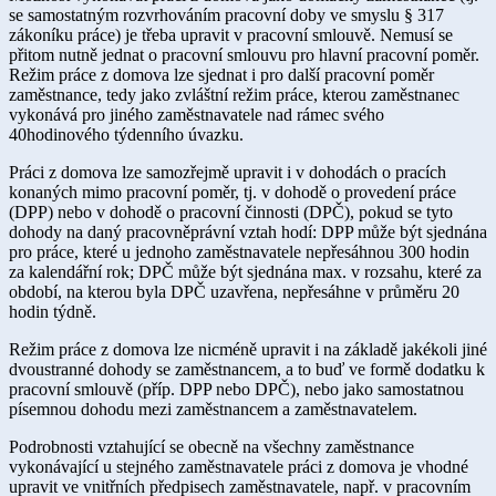
se samostatným rozvrhováním pracovní doby ve smyslu § 317
zákoníku práce) je třeba upravit v pracovní smlouvě. Nemusí se
přitom nutně jednat o pracovní smlouvu pro hlavní pracovní poměr.
Režim práce z domova lze sjednat i pro další pracovní poměr
zaměstnance, tedy jako zvláštní režim práce, kterou zaměstnanec
vykonává pro jiného zaměstnavatele nad rámec svého
40hodinového týdenního úvazku.
Práci z domova lze samozřejmě upravit i v dohodách o pracích
konaných mimo pracovní poměr, tj. v dohodě o provedení práce
(DPP) nebo v dohodě o pracovní činnosti (DPČ), pokud se tyto
dohody na daný pracovněprávní vztah hodí: DPP může být sjednána
pro práce, které u jednoho zaměstnavatele nepřesáhnou 300 hodin
za kalendářní rok; DPČ může být sjednána max. v rozsahu, které za
období, na kterou byla DPČ uzavřena, nepřesáhne v průměru 20
hodin týdně.
Režim práce z domova lze nicméně upravit i na základě jakékoli jiné
dvoustranné dohody se zaměstnancem, a to buď ve formě dodatku k
pracovní smlouvě (příp. DPP nebo DPČ), nebo jako samostatnou
písemnou dohodu mezi zaměstnancem a zaměstnavatelem.
Podrobnosti vztahující se obecně na všechny zaměstnance
vykonávající u stejného zaměstnavatele práci z domova je vhodné
upravit ve vnitřních předpisech zaměstnavatele, např. v pracovním