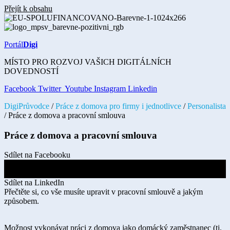
Přejít k obsahu
Portál
Digi
MÍSTO PRO ROZVOJ VAŠICH DIGITÁLNÍCH
DOVEDNOSTÍ
Facebook
Twitter
Youtube
Instagram
Linkedin
DigiPrůvodce
/
Práce z domova pro firmy i jednotlivce
/
Personalista
/ Práce z domova a pracovní smlouva
Práce z domova a pracovní smlouva
Sdílet na Facebooku
Sdílet na Twitteru
Sdílet na LinkedIn
Přečtěte si, co vše musíte upravit v pracovní smlouvě a jakým
způsobem.
Možnost vykonávat práci z domova jako domácký zaměstnanec (tj.