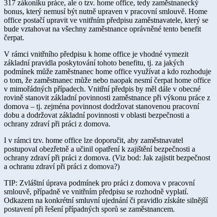
317 zákoníku práce, ale o tzv. home office, tedy zaměstnanecký
bonus, který nemusí být nutně upraven v pracovní smlouvě. Home
office postačí upravit ve vnitřním předpisu zaměstnavatele, který se
bude vztahovat na všechny zaměstnance oprávněné tento benefit
čerpat.
V rámci vnitřního předpisu k home office je vhodné vymezit
základní pravidla poskytování tohoto benefitu, tj. za jakých
podmínek může zaměstnanec home office využívat a kdo rozhoduje
o tom, že zaměstnanec může nebo naopak nesmí čerpat home office
v mimořádných případech. Vnitřní předpis by měl dále v obecné
rovině stanovit základní povinnosti zaměstnance při výkonu práce z
domova – tj. zejména povinnost dodržovat stanovenou pracovní
dobu a dodržovat základní povinnosti v oblasti bezpečnosti a
ochrany zdraví při práci z domova.
I v rámci tzv. home office lze doporučit, aby zaměstnavatel
postupoval obezřetně a učinil opatření k zajištění bezpečnosti a
ochrany zdraví při práci z domova. (Viz bod: Jak zajistit bezpečnost
a ochranu zdraví při práci z domova?)
TIP: Zvláštní úprava podmínek pro práci z domova v pracovní
smlouvě, případně ve vnitřním předpisu se rozhodně vyplatí.
Odkazem na konkrétní smluvní ujednání či pravidlo získáte silnější
postavení při řešení případných sporů se zaměstnancem.