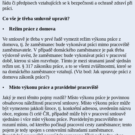
řádu či předpisech vztahujících se k bezpečnosti a ochraně zdraví při
práci.
Co vše je třeba smluvně upravit?
•
Režim práce z domova
Ve smlouvě je třeba v prvé řadě vymezit režim výkonu práce z
domova, tj. že zaměstnanec bude vykonávat práci mimo pracoviště
zaměstnavatele. V případě domáckého zaměstnance je pak třeba
výslovně uvést, že zaměstnanec bude vykonávat práci v pracovní
době, kterou si sám rozvrhuje. Tímto je mezi stranami jasně sjednán
režim ust. § 317 zákoníku práce, a to se všemi zvláštnostmi, které se
na domáckého zaměstnance vztahují. (Viz bod: Jak upravuje práci z
domova zákoník práce?)
•
Místo výkonu práce a pravidelné pracoviště
Jaký je mezi těmito pojmy rozdíl? Místo výkonu práce je povinnou
obsahovou náležitostí pracovní smlouvy. Místo výkonu práce může
být vymezeno jakkoli široce, tj. konkrétní adresou, uvedením názvu
obce, regionu či celé ČR, případně může být v pracovní smlouvě
sjednáno i více míst výkonu práce. Pravidelným pracovištěm se
rozumí místo, od kterého počínají pracovní cesty zaměstnance; tento
pojem je tedy spojen s cestovními náhradami zaměstnance.