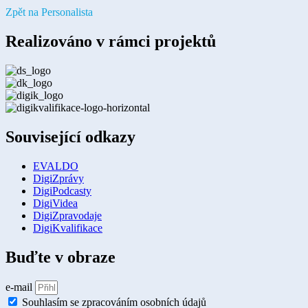
Zpět na Personalista
Realizováno v rámci projektů
Související odkazy
EVALDO
DigiZprávy
DigiPodcasty
DigiVidea
DigiZpravodaje
DigiKvalifikace
Buďte v obraze
e-mail
Souhlasím se zpracováním osobních údajů