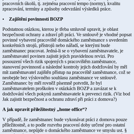
pracovních úkolů, tj. zejména pracovní tempo (normy), kvalitu
zpracování, termíny a způsoby odevzdání výsledků práce.
•
Zajištění povinností BOZP
Podstatnou otázkou, kterou je třeba smluvně upravit, je oblast
bezpečnosti ochrany a zdraví při práci. Ve smlouvě je vhodné popsat
povinné vybavení pracoviště domáckého zaměstnance s uvedením
konkrétních strojů, přístrojů nebo nářadí, se kterými bude
zaměstnanec pracovat. Jedná-li se o vybavení zaměstnavatele, je
zaměstnavatel povinen zajistit jejich pravidelnou revizi. Pro
posouzení všech rizik spojených s pracovištěm zaměstnance,
stanovení povinností a následné kontroly jejich dodržování by měl
mít zaměstnavatel zajištěn přístup na pracoviště zaměstnance, což se
neobejde bez výslovného souhlasu zaměstnance ve smlouvě.
Zaměstnanec by měl rovněž písemně potvrdit, že byl
zaměstnavatelem proškolen v otázkách BOZP a zavázat se k
dodržování všech pokynů zaměstnavatele k prevenci rizik. (Viz bod
Jak zajistit bezpečnost a ochranu zdraví při práci z domova?)
A jak upravit příležitostný „home office“?
V případě, že zaměstnanec bude vykonávat práci z domova pouze
příležitostně, a to podle rozvrhu pracovní doby určené pro ostatní
zaměstnance, nepůjde o domáckého zaměstnance ve smyslu ust. §