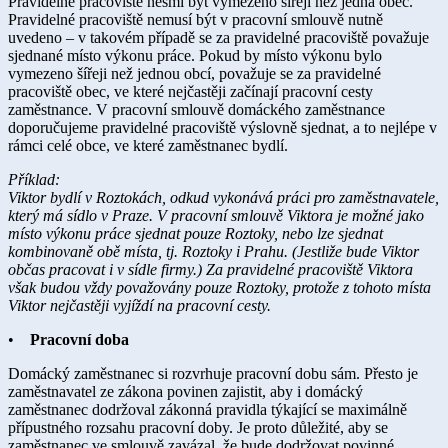
Pravidelné pracoviště nesmí být vymezeno šířeji než jedna obec.
Pravidelné pracoviště nemusí být v pracovní smlouvě nutně
uvedeno – v takovém případě se za pravidelné pracoviště považuje
sjednané místo výkonu práce. Pokud by místo výkonu bylo
vymezeno šířeji než jednou obcí, považuje se za pravidelné
pracoviště obec, ve které nejčastěji začínají pracovní cesty
zaměstnance. V pracovní smlouvě domáckého zaměstnance
doporučujeme pravidelné pracoviště výslovně sjednat, a to nejlépe v
rámci celé obce, ve které zaměstnanec bydlí.
Příklad:
Viktor bydlí v Roztokách, odkud vykonává práci pro zaměstnavatele,
který má sídlo v Praze. V pracovní smlouvě Viktora je možné jako
místo výkonu práce sjednat pouze Roztoky, nebo lze sjednat
kombinovaně obě místa, tj. Roztoky i Prahu. (Jestliže bude Viktor
občas pracovat i v sídle firmy.) Za pravidelné pracoviště Viktora
však budou vždy považovány pouze Roztoky, protože z tohoto místa
Viktor nejčastěji vyjíždí na pracovní cesty.
•
Pracovní doba
Domácký zaměstnanec si rozvrhuje pracovní dobu sám. Přesto je
zaměstnavatel ze zákona povinen zajistit, aby i domácký
zaměstnanec dodržoval zákonná pravidla týkající se maximálně
přípustného rozsahu pracovní doby. Je proto důležité, aby se
zaměstnanec ve smlouvě zavázal, že bude dodržovat povinné