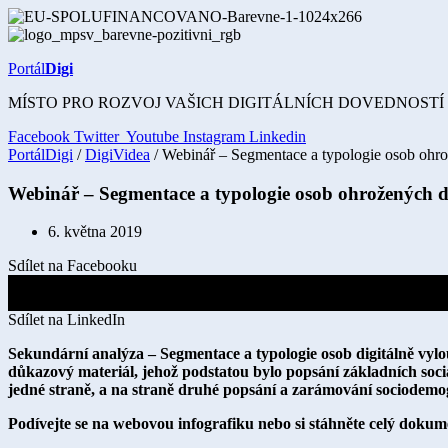
Přejít
k
obsahu
Portál
Digi
MÍSTO PRO ROZVOJ VAŠICH DIGITÁLNÍCH DOVEDNOSTÍ
Facebook
Twitter
Youtube
Instagram
Linkedin
PortálDigi
/
DigiVidea
/ Webinář – Segmentace a typologie osob ohr
Webinář – Segmentace a typologie osob ohrožených d
6. května 2019
Sdílet na Facebooku
Sdílet na X
Sdílet na LinkedIn
Sekundární analýza – Segmentace a typologie osob digitálně vyl
důkazový materiál, jehož podstatou bylo popsání základních sociál
jedné straně, a na straně druhé popsání a zarámování sociodemog
Podívejte se na webovou infografiku nebo si stáhněte celý dokume