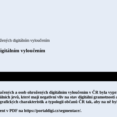
ožených digitálním vyloučením
igitálním vyloučením
oučených a osob ohrožených digitálním vyloučením v ČR byla vypr
ních jevů, které mají negativní vliv na stav digitální gramotnosti
rafických charakteristik a typologií občanů ČR tak, aby na ně byl
nt v PDF na https://portaldigi.cz/segmentace/.