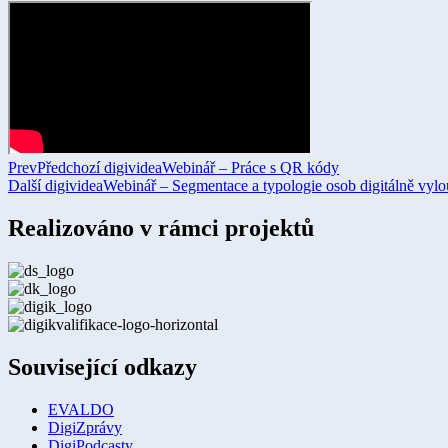
Prev
Předchozí digividea
Webinář – Práce s QR kódy
Další digividea
Webinář – Segmentace a typologie osob digitálně vyl
Realizováno v rámci projektů
Související odkazy
EVALDO
DigiZprávy
DigiPodcasty