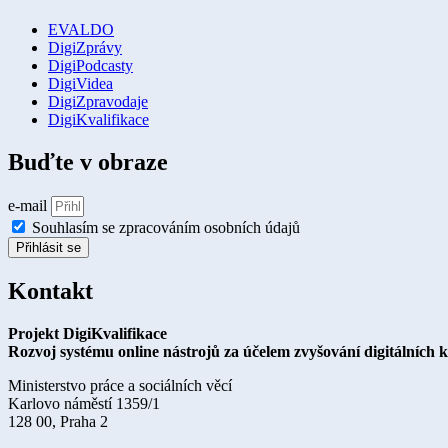
EVALDO
DigiZprávy
DigiPodcasty
DigiVidea
DigiZpravodaje
DigiKvalifikace
Buďte v obraze
e-mail
Souhlasím se zpracováním osobních údajů
Přihlásit se
Kontakt
Projekt DigiKvalifikace
Rozvoj systému online nástrojů za účelem zvyšování digitálních 
Ministerstvo práce a sociálních věcí
Karlovo náměstí 1359/1
128 00, Praha 2