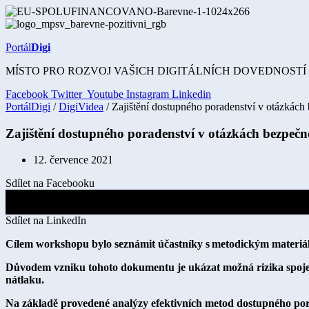
Přejít
k
obsahu
Portál
Digi
MÍSTO PRO ROZVOJ VAŠICH DIGITÁLNÍCH DOVEDNOSTÍ
Facebook
Twitter
Youtube
Instagram
Linkedin
PortálDigi
/
DigiVidea
/ Zajištění dostupného poradenství v otázkách 
Zajištění dostupného poradenství v otázkách bezpečno
12. července 2021
Sdílet na Facebooku
Sdílet na X
Sdílet na LinkedIn
Cílem workshopu bylo seznámit účastníky s metodickým materiálem
Důvodem vzniku tohoto dokumentu je ukázat možná rizika spojen
nátlaku.
Na základě provedené analýzy efektivních metod dostupného por