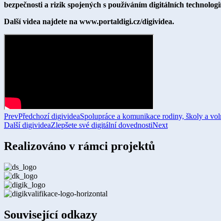
bezpečnosti a rizik spojených s používáním digitálních technologií 
Další videa najdete na www.portaldigi.cz/digividea.
Prev
Předchozí digividea
Spolupráce a komunikace rodiny, školy a voln
Další digividea
Zlepšete své digitální dovednosti
Next
Realizováno v rámci projektů
Související odkazy