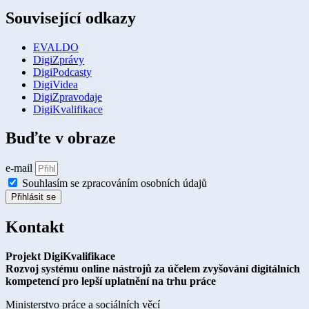
Související odkazy
EVALDO
DigiZprávy
DigiPodcasty
DigiVidea
DigiZpravodaje
DigiKvalifikace
Buďte v obraze
e-mail
Souhlasím se zpracováním osobních údajů
Přihlásit se
Kontakt
Projekt DigiKvalifikace
Rozvoj systému online nástrojů za účelem zvyšování digitálních
kompetencí pro lepší uplatnění na trhu práce
Ministerstvo práce a sociálních věcí