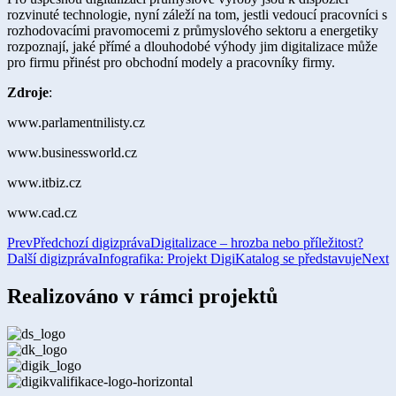
rozvinuté technologie, nyní záleží na tom, jestli vedoucí pracovníci s
rozhodovacími pravomocemi z průmyslového sektoru a energetiky
rozpoznají, jaké přímé a dlouhodobé výhody jim digitalizace může
pro firmu přinést pro obchodní modely a pracovníky firmy.
Zdroje
:
www.parlamentnilisty.cz
www.businessworld.cz
www.itbiz.cz
www.cad.cz​
Prev
Předchozí digizpráva
Digitalizace – hrozba nebo příležitost?
Další digizpráva
Infografika: Projekt DigiKatalog se představuje
Next
Realizováno v rámci projektů