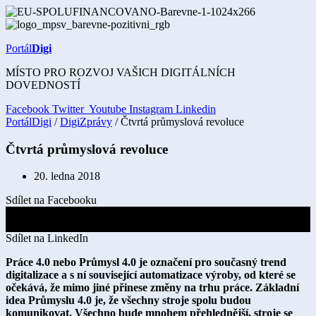
Přejít
k
obsahu
Portál
Digi
MÍSTO PRO ROZVOJ VAŠICH DIGITÁLNÍCH
DOVEDNOSTÍ
Facebook
Twitter
Youtube
Instagram
Linkedin
PortálDigi
/
DigiZprávy
/ Čtvrtá průmyslová revoluce
Čtvrtá průmyslová revoluce
20. ledna 2018
Sdílet na Facebooku
Sdílet na X
Sdílet na LinkedIn
Práce 4.0 nebo Průmysl 4.0 je označení pro současný trend
digitalizace a s ní související automatizace výroby, od které se
očekává, že mimo jiné přinese změny na trhu práce. Základní
idea Průmyslu 4.0 je, že všechny stroje spolu budou
komunikovat. Všechno bude mnohem přehlednější, stroje se