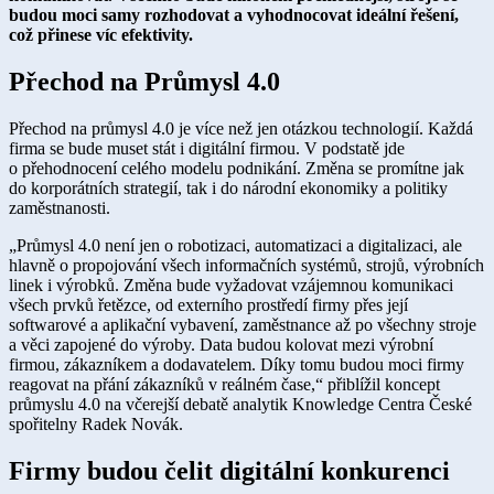
budou moci samy rozhodovat a vyhodnocovat ideální řešení,
což přinese víc efektivity.​
Přechod​​ na Průmysl 4.0
Přechod na průmysl 4.0 je více než jen otázkou technologií. Každá
firma se bude muset stát i digitální firmou. V podstatě jde
o přehodnocení celého modelu podnikání. Změna se promítne jak
do korporátních strategií, tak i do národní ekonomiky a politiky
zaměstnanosti.
„Průmysl 4.0 není jen o robotizaci, automatizaci a digitalizaci, ale
hlavně o propojování všech informačních systémů, strojů, výrobních
linek i výrobků. Změna bude vyžadovat vzájemnou komunikaci
všech prvků řetězce, od externího prostředí firmy přes její
softwarové a aplikační vybavení, zaměstnance až po všechny stroje
a věci zapojené do výroby. Data budou kolovat mezi výrobní
firmou, zákazníkem a dodavatelem. Díky tomu budou moci firmy
reagovat na přání zákazníků v reálném čase,“ přiblížil koncept
průmyslu 4.0 na včerejší debatě analytik Knowledge Centra České
spořitelny Radek Novák.
Firmy budou čelit dig​​itální konkurenci