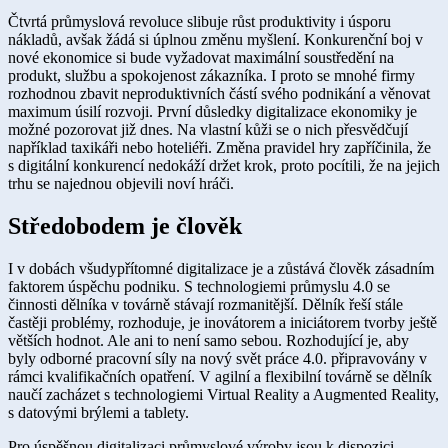
Čtvrtá průmyslová revoluce slibuje růst produktivity i úsporu
nákladů, avšak žádá si úplnou změnu myšlení. Konkurenční boj v
nové ekonomice si bude vyžadovat maximální soustředění na
produkt, službu a spokojenost zákazníka. I proto se mnohé firmy
rozhodnou zbavit neproduktivních částí svého podnikání a věnovat
maximum úsilí rozvoji. První důsledky digitalizace ekonomiky je
možné pozorovat již dnes. Na vlastní kůži se o nich přesvědčují
například taxikáři nebo hoteliéři. Změna pravidel hry zapříčinila, že
s digitální konkurencí nedokáží držet krok, proto pocítili, že na jejich
trhu se najednou objevili noví hráči.
Středobod​em je člověk
I v dobách všudypřítomné digitalizace je a zůstává člověk zásadním
faktorem úspěchu podniku. S technologiemi průmyslu 4.0 se
činnosti dělníka v továrně stávají rozmanitější. Dělník řeší stále
častěji problémy, rozhoduje, je inovátorem a iniciátorem tvorby ještě
větších hodnot. Ale ani to není samo sebou. Rozhodující je, aby
byly odborné pracovní síly na nový svět práce 4.0. připravovány v
rámci kvalifikačních opatření. V agilní a flexibilní továrně se dělník
naučí zacházet s technologiemi Virtual Reality a Augmented Reality,
s datovými brýlemi a tablety.
Pro úspěšnou digitalizaci průmyslové výroby jsou k dispozici