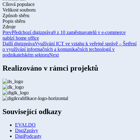
Cílová populace
Velikost souboru
Způsob sběru
Popis sběru
Zdroje
Prev
Předchozí digizpráva
9 z 10 zaměstnavatelů v e-commerce
nabízí home office
Další digizpráva
Využívání ICT ve vztahu k veřejné správě – Šetření
o využívání informačních a komunikačních technologií v
podnikatelském sektoru
Next
Realizováno v rámci projektů
Související odkazy
EVALDO
DigiZprávy
DigiPodcasty