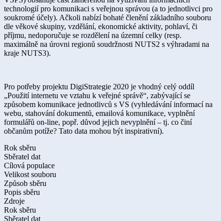
technologií pro komunikaci s veřejnou správou (a to jednotlivci pro
soukromé účely). Ačkoli nabízí bohaté členění základního souboru
dle věkové skupiny, vzdělání, ekonomické aktivity, pohlaví, či
příjmu, nedoporučuje se rozdělení na územní celky (resp.
maximálně na úrovni regionů soudržnosti NUTS2 s výhradami na
kraje NUTS3).
Pro potřeby projektu DigiStrategie 2020 je vhodný celý oddíl
„Použití internetu ve vztahu k veřejné správě“, zabývající se
způsobem komunikace jednotlivců s VS (vyhledávání informací na
webu, stahování dokumentů, emailová komunikace, vyplnění
formulářů on-line, popř. důvod jejich nevyplnění – tj. co činí
občanům potíže? Tato data mohou být inspirativní).
Rok sběru
Sběratel dat
Cílová populace
Velikost souboru
Způsob sběru
Popis sběru
Zdroje
Rok sběru
Sběratel dat