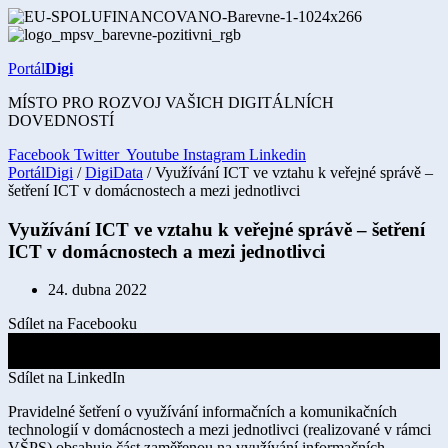
Přejít
k
obsahu
Portál
Digi
MÍSTO PRO ROZVOJ VAŠICH DIGITÁLNÍCH
DOVEDNOSTÍ
Facebook
Twitter
Youtube
Instagram
Linkedin
PortálDigi
/
DigiData
/ Využívání ICT ve vztahu k veřejné správě –
šetření ICT v domácnostech a mezi jednotlivci
Využívání ICT ve vztahu k veřejné správě – šetření
ICT v domácnostech a mezi jednotlivci
24. dubna 2022
Sdílet na Facebooku
Sdílet na X
Sdílet na LinkedIn
Pravidelné šetření o využívání informačních a komunikačních
technologií v domácnostech a mezi jednotlivci (realizované v rámci
VŠPS) obsahuje část zaměřenou na využívání informačních