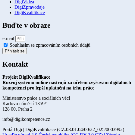
DigiVidea
DigiZpravodaje
DigiKvalifikace
Buďte v obraze
e-mail
Souhlasím se zpracováním osobních údajů
Přihlásit se
Kontakt
Projekt DigiKvalifikace
Rozvoj systému online nástrojů za účelem zvyšování digitálních
kompetencí pro lepší uplatnění na trhu práce
Ministerstvo práce a sociálních věcí
Karlovo náměstí 1359/1
128 00, Praha 2
info@digikompetence.cz
PortálDigi | DigiKvalifikace (CZ.03.01.04/00/22_025/0003992)
|
Uveďte původ 3.0 Česká republika (CC BY 3.0 CZ) |
Zásady