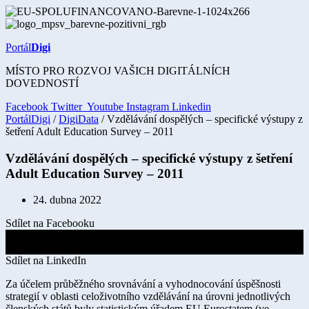
Přejít
k
obsahu
Portál
Digi
MÍSTO PRO ROZVOJ VAŠICH DIGITÁLNÍCH
DOVEDNOSTÍ
Facebook
Twitter
Youtube
Instagram
Linkedin
PortálDigi
/
DigiData
/ Vzdělávání dospělých – specifické výstupy z
šetření Adult Education Survey – 2011
Vzdělávání dospělých – specifické výstupy z šetření
Adult Education Survey – 2011
24. dubna 2022
Sdílet na Facebooku
Sdílet na X
Sdílet na LinkedIn
Za účelem průběžného srovnávání a vyhodnocování úspěšnosti
strategií v oblasti celoživotního vzdělávání na úrovni jednotlivých
členských států byly statistickým úřadem EU Eurostatem (ve