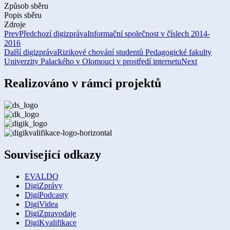
Způsob sběru
Popis sběru
Zdroje
Prev
Předchozí digizpráva
Informační společnost v číslech 2014-
2016
Další digizpráva
Rizikové chování studentů Pedagogické fakulty
Univerzity Palackého v Olomouci v prostředí internetu
Next
Realizováno v rámci projektů
Související odkazy
EVALDO
DigiZprávy
DigiPodcasty
DigiVidea
DigiZpravodaje
DigiKvalifikace