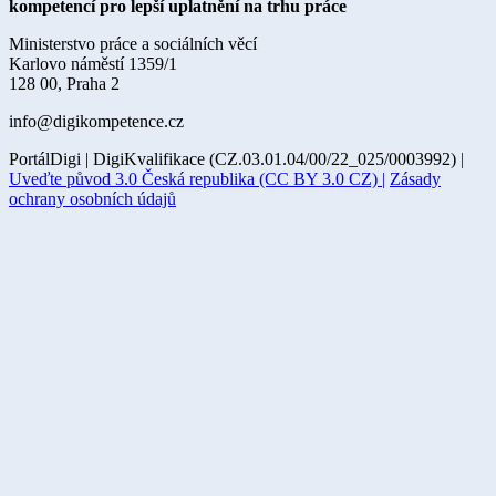
kompetencí pro lepší uplatnění na trhu práce
Ministerstvo práce a sociálních věcí
Karlovo náměstí 1359/1
128 00, Praha 2
info@digikompetence.cz
PortálDigi | DigiKvalifikace (CZ.03.01.04/00/22_025/0003992)
|
Uveďte původ 3.0 Česká republika (CC BY 3.0 CZ) |
Zásady
ochrany osobních údajů