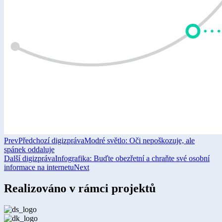
Prev
Předchozí digizpráva
Modré světlo: Oči nepoškozuje, ale
spánek oddaluje
Další digizpráva
Infografika: Buďte obezřetní a chraňte své osobní
informace na internetu
Next
Realizováno v rámci projektů