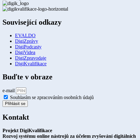
Související odkazy
EVALDO
DigiZprávy
DigiPodcasty
DigiVidea
DigiZpravodaje
DigiKvalifikace
Buďte v obraze
e-mail
Souhlasím se zpracováním osobních údajů
Přihlásit se
Kontakt
Projekt DigiKvalifikace
Rozvoj systému online nástrojů za účelem zvyšování digitálních