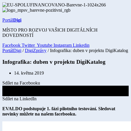
Přejít
k
obsahu
Portál
Digi
MÍSTO PRO ROZVOJ VAŠICH DIGITÁLNÍCH
DOVEDNOSTÍ
Facebook
Twitter
Youtube
Instagram
Linkedin
PortálDigi
/
DigiZprávy
/ Infografika: duben v projektu DigiKatalog
Infografika: duben v projektu DigiKatalog
14. května 2019
Sdílet na Facebooku
Sdílet na X
Sdílet na LinkedIn
EVALDO podstupuje 1. fázi pilotního testování. Sledovat
novinky můžete na našem facebooku.