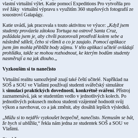
vlastní virtuální výlet. Katie pomocí Expeditions Pro vytvořila pro
své žáky virtuální výpravu s využitím 360 stupňových fotografií ze
souostroví Galapágy.
Katie uvádí, jak pracovala s touto aktivitou ve výuce: „
Když jsem
studenty provázela zátokou Tortuga na ostrově Santa Cruz,
požádala jsem je, aby chvíli pozorovali prostředí kolem sebe a
následně sdíleli, čeho si všimli a co je zaujalo. Pomocí aplikace
jsem jim mohla přiblížit body zájmu. V této aplikaci učitelé ovládají
prohlídku, takže se mohou rozhodnout, ke kterým bodům studenty
nasměrují a na jak dlouho.
„
Vyzkouším si to nanečisto
Virtuální realitu samozřejmě znají také čeští učitelé. Například na
SOŠ a SOU ve Vlašimi používají studenti svářečský simulátor
k
simulaci praktických dovedností
,
konkrétně sváření
. Přístroj
zaznamenává, jak se studentům vedlo v jednotlivých kolech. Po
jednotlivých pokusech mohou studenti vzájemně hodnotit svůj
výkon a navrhovat, co a jak změnit, aby dosáhli lepších výsledků.
„
Můžu si to nejdřív vyzkoušet bezpečně, nanečisto. Nemusím se bát,
že bych si ublížila,
“ řekla nám jedna ze studentek SOŠ a SOU ve
Vlašimi.