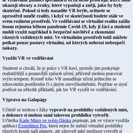
ukazují obrazy a zvuky, které vypadají a znějí, jako by byly
skutečné. Pokud si tedy nasadíte VR brýle, ocitnete se
uprostřed umělé reality, i když ve skutečnosti budete stále ve
svém reálném prostředí. Ve vzdělávání se virtuální realita zažila
boom zejména během pandemie Covid-19, kdy ji žáci a studenti
mohli využít například k bezpečné návštěvě a zkoumání
různých vzdálených míst. Ve virtuálním prostředí totiž můžete
potkat pouze postavy virtuální, od kterých nehrozí nebezpečí
nákazy.
Využití VR ve vzdělávání
Studenti si chválí, že je práce s VR baví, protože jim poskytuje
realističtější a poutavější způsob učení, přičemž mohou pracovat
svým tempem. Kromě toho VR usnadňuje učení jedincům se
zdravotním postižením či s jiným znevýhodněním. Pojďme se nyní
podívat na několik příkladů, jak lze VR využít ve vzdělávání.
Výprava na Galapágy
Učitelé se mohou s žáky
vypravit na prohlídky vzdálených míst,
a dokonce si mohou sami takovou prohlídku vytvořit
.
Učitelka
Katie Muro ve svém článku
popisuje, jak ve výuce využila
aplikaci
Expedition Pro
, která nejen že nabízí virtuální prohlídky
různých koutů naší planety, ale zároveň také možnost vytvořit si