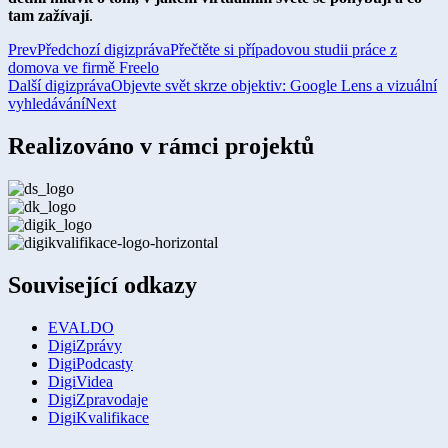
tam zažívají
.
Prev
Předchozí digizpráva
Přečtěte si případovou studii práce z
domova ve firmě Freelo
Další digizpráva
Objevte svět skrze objektiv: Google Lens a vizuální
vyhledávání
Next
Realizováno v rámci projektů
Související odkazy
EVALDO
DigiZprávy
DigiPodcasty
DigiVidea
DigiZpravodaje
DigiKvalifikace