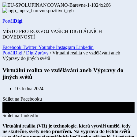
Přejít
k
obsahu
Portál
Digi
MÍSTO PRO ROZVOJ VAŠICH DIGITÁLNÍCH
DOVEDNOSTÍ
Facebook
Twitter
Youtube
Instagram
Linkedin
PortálDigi
/
DigiZprávy
/ Virtuální realita ve vzdělávání aneb
Výpravy do jiných světů
Virtuální realita ve vzdělávání aneb Výpravy do
jiných světů
10. ledna 2024
Sdílet na Facebooku
Sdílet na X
Sdílet na LinkedIn
Virtuální realita (VR) je technologie, která vytváří umělé, tedy
ne skutečné, světy nebo prostředí. Na výpravu do těchto světů
se vydáváme pomocí speciálních brýlí nebo přístrojů, které nám