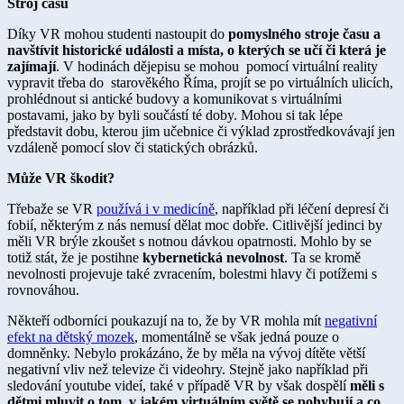
Stroj času
Díky VR mohou studenti nastoupit do
pomyslného stroje času a
navštívit historické události a místa, o kterých se učí či která je
zajímají
. V hodinách dějepisu se mohou pomocí virtuální reality
vypravit třeba do starověkého Říma, projít se po virtuálních ulicích,
prohlédnout si antické budovy a komunikovat s virtuálními
postavami, jako by byli součástí té doby. Mohou si tak lépe
představit dobu, kterou jim učebnice či výklad zprostředkovávají jen
vzdáleně pomocí slov či statických obrázků.
Může VR škodit?
Třebaže se VR
používá i v medicíně
, například při léčení depresí či
fobií, některým z nás nemusí dělat moc dobře. Citlivější jedinci by
měli VR brýle zkoušet s notnou dávkou opatrnosti. Mohlo by se
totiž stát, že je postihne
kybernetická nevolnost
. Ta se kromě
nevolnosti projevuje také zvracením, bolestmi hlavy či potížemi s
rovnováhou.
Někteří odborníci poukazují na to, že by VR mohla mít
negativní
efekt na dětský mozek
, momentálně se však jedná pouze o
domněnky. Nebylo prokázáno, že by měla na vývoj dítěte větší
negativní vliv než televize či videohry. Stejně jako například při
sledování youtube videí, také v případě VR by však dospělí
měli s
dětmi mluvit o tom, v jakém virtuálním světě se pohybují a co