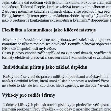
Jejím cílem je dát rodičům větší jistotu i flexibilitu. Pokud se vrát
společnosti Tailored People, která se zabývá inovativním náborem z
Zároveň i měnící se kultura ve firmách ukazuje, že přechod mezi péč
Firmy, které chtějí tento přechod zvládnout dobře, by měly být podle 
jako o osobnost s konkrétními zkušenostmi a kvalitami,“ doporučuje
Flexibilita a komunikace jako klíčové nástroje
Návrat z rodičovské dovolené není jednorázová záležitost, ale proces, 
komunikace během rodičovské dovolené. Pomůže plánovat dopředu a m
HR a CEO společnosti myHeRoe.
Často je proto vhodné začít například na zkrácený úvazek, využívat f
formáty efektivně pracovat a zároveň citlivě komunikovat se zaměst
Individuální přístup jako základ úspěchu
Každý rodič se vrací do práce s odlišnými potřebami a očekáváními. F
nabízet flexibilní řešení, která umožní sladit pracovní a rodinný život
ne všude to jde, ale ten, kdo chce, hledá způsoby, ne důvody,“ uvádí
Výhody pro rodiče i firmy
Jedním z klíčových přínosů nové legislativy je především větší jistot
znamená překonání řady překážek – od obav z možného ztracení pracovní