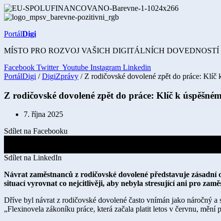
Přejít
k
obsahu
Portál
Digi
MÍSTO PRO ROZVOJ VAŠICH DIGITÁLNÍCH DOVEDNOSTÍ
Facebook
Twitter
Youtube
Instagram
Linkedin
PortálDigi
/
DigiZprávy
/ Z rodičovské dovolené zpět do práce: Klíč
Z rodičovské dovolené zpět do práce: Klíč k úspěšné
7. října 2025
Sdílet na Facebooku
Sdílet na X
Sdílet na LinkedIn
Návrat zaměstnanců z rodičovské dovolené představuje zásadní oka
situací vyrovnat co nejcitlivěji, aby nebyla stresující ani pro zam
Dříve byl návrat z rodičovské dovolené často vnímán jako náročný a str
„Flexinovela zákoníku práce, která začala platit letos v červnu, mění