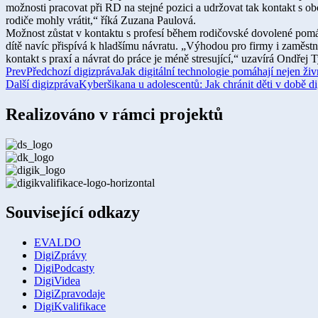
možnosti pracovat při RD na stejné pozici a udržovat tak kontakt s 
rodiče mohly vrátit,“ říká Zuzana Paulová.
Možnost zůstat v kontaktu s profesí během rodičovské dovolené pomá
dítě navíc přispívá k hladšímu návratu. „Výhodou pro firmy i zaměst
kontakt s praxí a návrat do práce je méně stresující,“ uzavírá Ondřej 
Prev
Předchozí digizpráva
Jak digitální technologie pomáhají nejen ž
Další digizpráva
Kyberšikana u adolescentů: Jak chránit děti v době di
Realizováno v rámci projektů
Související odkazy
EVALDO
DigiZprávy
DigiPodcasty
DigiVidea
DigiZpravodaje
DigiKvalifikace