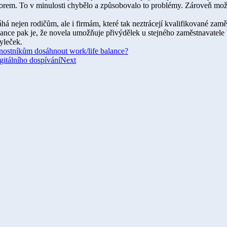
oborem. To v minulosti chybělo a způsobovalo to problémy. Zároveň možn
há nejen rodičům, ale i firmám, které tak neztrácejí kvalifikované z
nance pak je, že novela umožňuje přivýdělek u stejného zaměstnavatele
Tyleček.
ivnostníkům dosáhnout work/life balance?
gitálního dospívání
Next