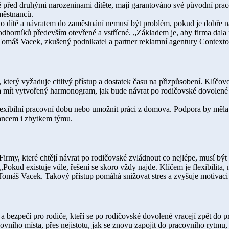
í ještě před druhými narozeninami dítěte, mají garantováno své původní 
aměstnanců.
í o dítě a návratem do zaměstnání nemusí být problém, pokud je dobře
odborníků především otevřené a vstřícné. „Základem je, aby firma dala n
 Tomáš Vacek, zkušený podnikatel a partner reklamní agentury Context
který vyžaduje citlivý přístup a dostatek času na přizpůsobení. Klíčovo
ít vytvořený harmonogram, jak bude návrat po rodičovské dovolené v
lexibilní pracovní dobu nebo umožnit práci z domova. Podpora by měla jí
nancem i zbytkem týmu.
irmy, které chtějí návrat po rodičovské zvládnout co nejlépe, musí být
. „Pokud existuje vůle, řešení se skoro vždy najde. Klíčem je flexibilit
 Tomáš Vacek. Takový přístup pomáhá snižovat stres a zvyšuje motivaci
a a bezpečí pro rodiče, kteří se po rodičovské dovolené vracejí zpět do
ho místa, přes nejistotu, jak se znovu zapojit do pracovního rytmu, až