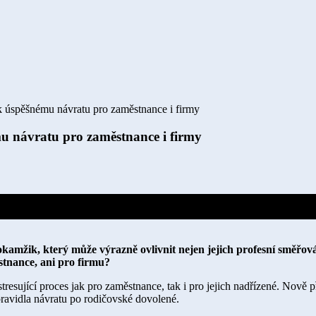
 k úspěšnému návratu pro zaměstnance i firmy
mu návratu pro zaměstnance i firmy
mžik, který může výrazně ovlivnit nejen jejich profesní směřování
ěstnance, ani pro firmu?
esující proces jak pro zaměstnance, tak i pro jejich nadřízené. Nově př
 pravidla návratu po rodičovské dovolené.