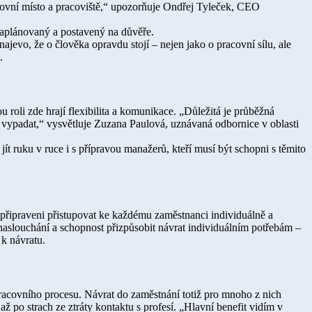
pracovní místo a pracoviště,“ upozorňuje Ondřej Tyleček, CEO
 naplánovaný a postavený na důvěře.
ajevo, že o člověka opravdu stojí – nejen jako o pracovní sílu, ale
o.
u roli zde hrají flexibilita a komunikace. „Důležitá je průběžná
ypadat,“ vysvětluje Zuzana Paulová, uznávaná odbornice v oblasti
t ruku v ruce i s přípravou manažerů, kteří musí být schopni s těmito
 připraveni přistupovat ke každému zaměstnanci individuálně a
a, naslouchání a schopnost přizpůsobit návrat individuálním potřebám –
 k návratu.
 pracovního procesu. Návrat do zaměstnání totiž pro mnoho z nich
 po strach ze ztráty kontaktu s profesí. „Hlavní benefit vidím v