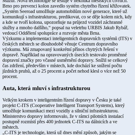
Mazur. Nová technologie se testuje v několika městských čtvrtích.
Brno pro prevenci kolon zavedlo systém chytrého řízení křižovatek.
„Systém Seeroad umožňuje automobilům nové generace, které už
komunikují s infrastrukturou, predikovat, co se děje kolem nich, kdy
a kde se tvoří kolona, upozorňuje na průjezd vozidel záchranné
služby a mnoho dalšího,“ popsal na veletrhu URBIS Jakub Rybář,
vedoucí Oddělení spolupráce a rozvoje města Brna.
Výzkumu a implementaci inteligentních dopravních systémů (ITS) v
českých městech se dlouhodobě věnuje Centrum dopravního
výzkumu. Má zmapovaný konkrétní přínos chytrých řešení v
dopravě. Například na opravovaných úsecích testovalo proměnné
dopravní značky pro včasné usměrnění dopravy. Snížil se celkový
čas zdržení, především v místech, kde dochází ke snížení počtu
jízdních pruhů, až o 25 procent a počet nehod klesl o více než 50
procent.
Auta, která mluví s infrastrukturou
Velkým krokem v inteligentním řízení dopravy v Česku je také
projekt C-ITS (Cooperative Intelligent Transport Systems), který
umožňuje komunikaci mezi vozidly a silniční infrastrukturou.
Ministerstvo dopravy informovalo, že v rámci pilotních instalací
postupně rozmístí přes 400 jednotek C-ITS na dálnicích a ve
městech.
„C-ITS je technologie, která už dnes mění způsob, jakým se