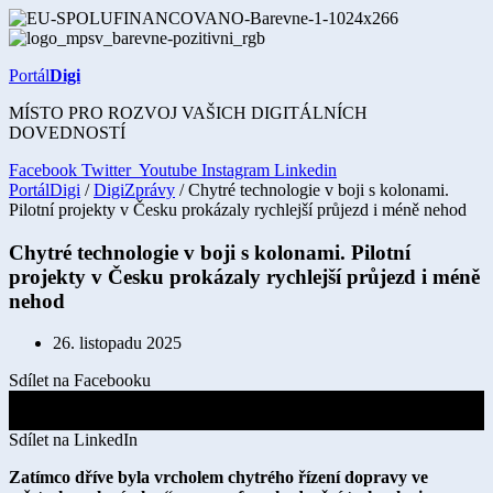
Přejít
k
obsahu
Portál
Digi
MÍSTO PRO ROZVOJ VAŠICH DIGITÁLNÍCH
DOVEDNOSTÍ
Facebook
Twitter
Youtube
Instagram
Linkedin
PortálDigi
/
DigiZprávy
/ Chytré technologie v boji s kolonami.
Pilotní projekty v Česku prokázaly rychlejší průjezd i méně nehod
Chytré technologie v boji s kolonami. Pilotní
projekty v Česku prokázaly rychlejší průjezd i méně
nehod
26. listopadu 2025
Sdílet na Facebooku
Sdílet na X
Sdílet na LinkedIn
Zatímco dříve byla vrcholem chytrého řízení dopravy ve