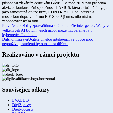
působnost získáním certifikátu GMP+. V roce 2019 pak proběhla
akvizice konkurenční společnosti LASIUS, která aktuálně funguje
jako samostatná divize firmy CONTI-RSC. Loni převzala
mosteckou dopravní firmu B E S, což jí umožnilo růst na
západoevropském trhu.
Prev
Předchozí digizpráva
Stinná stránka umělé inteligence. Weby ve
velkém čelí AI botům, jejich nápor může mít parametry i
kybernetického útoku
Další digizpráva
Učitelé umělou inteligenci ve výuce moc
nepoužívají, studenti by o to ale stáli
Next
Realizováno v rámci projektů
Související odkazy
EVALDO
DigiZprávy
DigiPodcasty