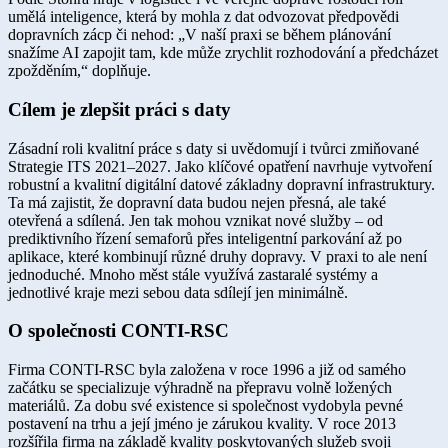
umělá inteligence, která by mohla z dat odvozovat předpovědi
dopravních zácp či nehod: „V naší praxi se během plánování
snažíme AI zapojit tam, kde může zrychlit rozhodování a předcházet
zpožděním,“ doplňuje.
Cílem je zlepšit práci s daty
Zásadní roli kvalitní práce s daty si uvědomují i tvůrci zmiňované
Strategie ITS 2021–2027. Jako klíčové opatření navrhuje vytvoření
robustní a kvalitní digitální datové základny dopravní infrastruktury.
Ta má zajistit, že dopravní data budou nejen přesná, ale také
otevřená a sdílená. Jen tak mohou vznikat nové služby – od
prediktivního řízení semaforů přes inteligentní parkování až po
aplikace, které kombinují různé druhy dopravy. V praxi to ale není
jednoduché. Mnoho měst stále využívá zastaralé systémy a
jednotlivé kraje mezi sebou data sdílejí jen minimálně.
O společnosti CONTI-RSC
Firma CONTI-RSC byla založena v roce 1996 a již od samého
začátku se specializuje výhradně na přepravu volně ložených
materiálů. Za dobu své existence si společnost vydobyla pevné
postavení na trhu a její jméno je zárukou kvality. V roce 2013
rozšířila firma na základě kvality poskytovaných služeb svoji