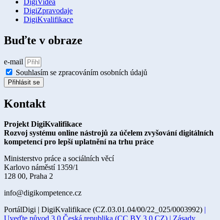
DigiVidea
DigiZpravodaje
DigiKvalifikace
Buďte v obraze
e-mail
Souhlasím se zpracováním osobních údajů
Přihlásit se
Kontakt
Projekt DigiKvalifikace
Rozvoj systému online nástrojů za účelem zvyšování digitálních
kompetencí pro lepší uplatnění na trhu práce
Ministerstvo práce a sociálních věcí
Karlovo náměstí 1359/1
128 00, Praha 2
info@digikompetence.cz
PortálDigi | DigiKvalifikace (CZ.03.01.04/00/22_025/0003992)
|
Uveďte původ 3.0 Česká republika (CC BY 3.0 CZ) |
Zásady