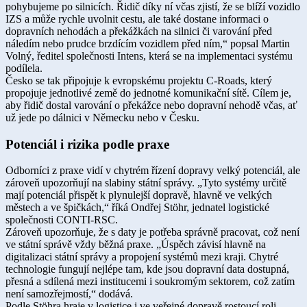
pohybujeme po silnicích. Řidič díky ní včas zjistí, že se blíží vozidlo
IZS a může rychle uvolnit cestu, ale také dostane informaci o
dopravních nehodách a překážkách na silnici či varování před
náledím nebo prudce brzdícím vozidlem před ním,“ popsal Martin
Volný, ředitel společnosti Intens, která se na implementaci systému
podílela.
Česko se tak připojuje k evropskému projektu C-Roads, který
propojuje jednotlivé země do jednotné komunikační sítě. Cílem je,
aby řidič dostal varování o překážce nebo dopravní nehodě včas, ať
už jede po dálnici v Německu nebo v Česku.
Potenciál i rizika podle praxe
Odborníci z praxe vidí v chytrém řízení dopravy velký potenciál, ale
zároveň upozorňují na slabiny státní správy. „Tyto systémy určitě
mají potenciál přispět k plynulejší dopravě, hlavně ve velkých
městech a ve špičkách,“ říká Ondřej Stöhr, jednatel logistické
společnosti CONTI-RSC.
Zároveň upozorňuje, že s daty je potřeba správně pracovat, což není
ve státní správě vždy běžná praxe. „Úspěch závisí hlavně na
digitalizaci státní správy a propojení systémů mezi kraji. Chytré
technologie fungují nejlépe tam, kde jsou dopravní data dostupná,
přesná a sdílená mezi institucemi i soukromým sektorem, což zatím
není samozřejmostí,“ dodává.
Podle Stöhra hraje v logistice i ve veřejné dopravě rostoucí roli