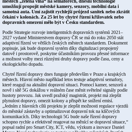
městech „zelená vlna“ na semaforech, dnešní technologie
umožňují propojit městské kamery, senzory, mobilní data i
samotná auta. Umí zajistit rychlejší průjezd sanitek nebo zkrátit
čekání v kolonách. Za 25 let by chytré řízení křižovatek nebo
dopravních omezení mělo být v Česku standardem.
Podle Strategie rozvoje inteligentních dopravních systémů 2021–
2027 vydané Ministerstvem dopravy ČR se má do roku 2050 stát
adaptivní řízení ve větších českých městech standardem. Dokument
popisuje, jak bude dopravní systém díky digitalizaci propojený
datově i prostorově, poskytne účastníkům provozu přesné informace
a možnost volby mezi různými druhy dopravy podle času, ceny a
ekologického dopadu.
Chytré řízení dopravy dnes funguje především v Praze a krajských
městech. Hlavní město například letos testuje adaptivní semafory,
které reagují na aktuální dopravní situaci. Pomocí kamer, senzorů a
nově i sítě 5G dokážou v reálném čase měnit světelné signály podle
hustoty provozu. Jak uvedl pražský magistrát, projekt má zlepšit
plynulost dopravy, omezit kolony a přispět ke snížení emisí.
„Jedním z hlavních cílů projektu je zlepšit možnosti regulace vjezdů
do městské zástavby a optimalizovat dopravní tok na klíčových
komunikacích. Díky technologii 5G bude naše řízení dopravy
schopno rychle a efektivně reagovat na měnící se dopravní situace,“
popsal radní pro Smart City, ICT, vědu, výzkum a inovace Daniel