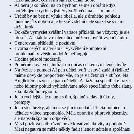
AI beru jako něco, na co bychom se měli obrátit když
potřebujeme rychle zjistit/vytvořit věci na last minute.
Určitě by se bez ní výuka obešla, ale z druhého pohledu
musíme jít s dobou a je hezké vidět učitele snažit se s námi
držet krok.
Dokáže vymyslet zvláštní variace příkladů, ne vždycky je ale
přesná. Ale tak to v matematice můžeme ověřit vypočítáním.
Generování příkladů je pozitivní.
Tvorba celých materiálu či vysvětlení komplexní
problematiky většinou dobře nefunguje.
Hodina působí moderně.
Poměrně nová věc, tudíž jsou občas celkem zmatené chvíle
Na fyzice s pomocí AI pan učitel tvoří testová zadání (jelikož
máme obvykle propočteno vše, co je v učebnici + sbírce. Na
Anglickém jazyce se paní učitelka AI táže na specifické fráze
nebo idiomy pokud vyhledáváme něco speciálního třeba slang
z konkrétního regionu.
Je to rychlejší, ale neumí s tím, špatně zadávají úkoly,
prompty
Je to sice hezky, ale moc se jim to nedaří. Při ekonomice to
učitelce vůbec nepomohlo. Měla opravit a připravit písemky,
ale napsala špatnou odpověď.
Mezi pozitiva patří různé nové kreativní aktivity a podobně.
Mezi negativa se může někdy řadit i lenost učitele a spoléhání