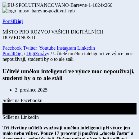
Přejít
k
obsahu
Portál
Digi
MÍSTO PRO ROZVOJ VAŠICH DIGITÁLNÍCH
DOVEDNOSTÍ
Facebook
Twitter
Youtube
Instagram
Linkedin
PortálDigi
/
DigiZprávy
/ Učitelé umělou inteligenci ve výuce moc
nepoužívají, studenti by o to ale stáli
Učitelé umělou inteligenci ve výuce moc nepoužívají,
studenti by o to ale stáli
2. prosince 2025
Sdílet na Facebooku
Sdílet na X
Sdílet na LinkedIn
Tři čtvrtiny učitelů využívají umělou inteligenci při výuce jen
málo nebo vůbec. Pouze 17 procent ji používá „docela často“ a
4 procenta „velmi často“. Ovšem pokud už se k její aplikaci