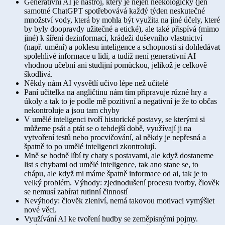
Generativní AI je nástroj, který je nejen neekologický (jen
samotné ChatGPT spotřebovává každý týden neskutečné
množství vody, která by mohla být využita na jiné účely, které
by byly doopravdy užitečné a etické), ale také přispívá (mimo
jiné) k šíření dezinformací, krádeži duševního vlastnictví
(např. umění) a poklesu inteligence a schopnosti si dohledávat
spolehlivé informace u lidí, a tudíž není generativní AI
vhodnou učební ani studijní pomůckou, jelikož je celkově
škodlivá.
Někdy nám AI vysvětlí učivo lépe než učitelé
Paní učitelka na angličtinu nám tím připravuje různé hry a
úkoly a tak to je podle mě pozitivní a negativní je že to občas
nekontroluje a jsou tam chyby
V umělé inteligenci tvoří historické postavy, se kterými si
můžeme psát a ptát se o tehdejší době, využívají ji na
vytvoření testů nebo procvičování, al někdy je nepřesná a
špatně to po umělé inteligenci zkontrolují.
Mně se hodně líbí ty chaty s postavami, ale když dostaneme
list s chybami od umělé inteligence, tak ano stane se, to
chápu, ale když mi máme špatně informace od ai, tak je to
velký problém. Výhody: zjednodušení procesu tvorby, člověk
se nemusí zabírat rutinní činností
Nevýhody: člověk zleniví, nemá takovou motivaci vymýšlet
nové věci.
Využívání AI ke tvoření hudby se zeměpisnými pojmy.