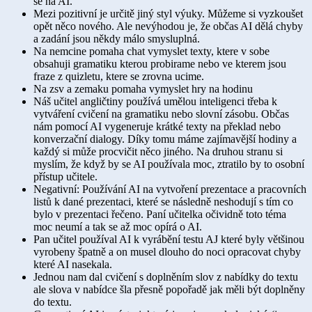
se na AI.
Mezi pozitivní je určitě jiný styl výuky. Můžeme si vyzkoušet
opět něco nového. Ale nevýhodou je, že občas AI dělá chyby
a zadání jsou někdy málo smysluplná.
Na nemcine pomaha chat vymyslet texty, ktere v sobe
obsahuji gramatiku kterou probirame nebo ve kterem jsou
fraze z quizletu, ktere se zrovna ucime.
Na zsv a zemaku pomaha vymyslet hry na hodinu
Náš učitel angličtiny používá umělou inteligenci třeba k
vytváření cvičení na gramatiku nebo slovní zásobu. Občas
nám pomocí AI vygeneruje krátké texty na překlad nebo
konverzační dialogy. Díky tomu máme zajímavější hodiny a
každý si může procvičit něco jiného. Na druhou stranu si
myslím, že když by se AI používala moc, ztratilo by to osobní
přístup učitele.
Negativní: Používání AI na vytvoření prezentace a pracovních
listů k dané prezentaci, které se následně neshodují s tím co
bylo v prezentaci řečeno. Paní učitelka očividně toto téma
moc neumí a tak se až moc opírá o AI.
Pan učitel používal AI k vyrábění testu AJ které byly většinou
vyrobeny špatně a on musel dlouho do noci opracovat chyby
které AI nasekala.
Jednou nam dal cvičení s doplně
ním slov z nabídky do textu
ale slova v nabídce šla přesně popořadě jak měli být doplněny
do textu.