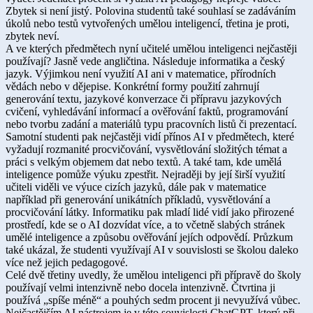
Zbytek si není jistý. Polovina studentů také souhlasí se zadáváním
úkolů nebo testů vytvořených umělou inteligencí, třetina je proti,
zbytek neví.
A ve kterých předmětech nyní učitelé umělou inteligenci nejčastěji
používají? Jasně vede angličtina. Následuje informatika a český
jazyk. Výjimkou není využití AI ani v matematice, přírodních
vědách nebo v dějepise. Konkrétní formy použití zahrnují
generování textu, jazykové konverzace či přípravu jazykových
cvičení, vyhledávání informací a ověřování faktů, programování
nebo tvorbu zadání a materiálů typu pracovních listů či prezentací.
Samotní studenti pak nejčastěji vidí přínos AI v předmětech, které
vyžadují rozmanité procvičování, vysvětlování složitých témat a
práci s velkým objemem dat nebo textů. A také tam, kde umělá
inteligence pomůže výuku zpestřit. Nejraději by její širší využití
učiteli viděli ve výuce cizích jazyků, dále pak v matematice
například při generování unikátních příkladů, vysvětlování a
procvičování látky. Informatiku pak mladí lidé vidí jako přirozené
prostředí, kde se o AI dozvídat více, a to včetně slabých stránek
umělé inteligence a způsobu ověřování jejích odpovědí. Průzkum
také ukázal, že studenti využívají AI v souvislosti se školou daleko
více než jejich pedagogové.
Celé dvě třetiny uvedly, že umělou inteligenci při přípravě do školy
používají velmi intenzivně nebo docela intenzivně. Čtvrtina ji
používá „spíše méně“ a pouhých sedm procent ji nevyužívá vůbec.
Nejčastějším AI nástrojem je v této souvislosti ChatGPT, který při