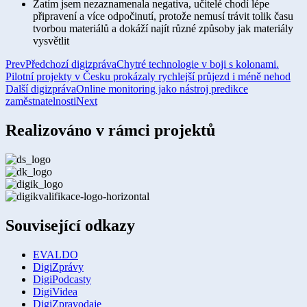
Zatím jsem nezaznamenala negativa, učitelé chodí lépe
připravení a více odpočinutí, protože nemusí trávit tolik času
tvorbou materiálů a dokáží najít různé způsoby jak materiály
vysvětlit
Prev
Předchozí digizpráva
Chytré technologie v boji s kolonami.
Pilotní projekty v Česku prokázaly rychlejší průjezd i méně nehod
Další digizpráva
Online monitoring jako nástroj predikce
zaměstnatelnosti
Next
Realizováno v rámci projektů
Související odkazy
EVALDO
DigiZprávy
DigiPodcasty
DigiVidea
DigiZpravodaje