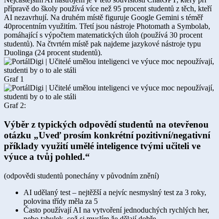
přípravě do školy používá více než 95 procent studentů z těch, kteří
AI nezavrhují. Na druhém místě figuruje Google Gemini s téměř
40procentním využitím. Třetí jsou nástroje Photomath a Symbolab,
pomáhající s výpočtem matematických úloh (používá 30 procent
studentů). Na čtvrtém místě pak najdeme jazykové nástroje typu
Duolinga (24 procent studentů).
Graf 1
Graf 2:
Výběr z typických odpovědí studentů na otevřenou
otázku „Uveď prosím konkrétní pozitivní/negativní
příklady využití umělé inteligence tvými učiteli ve
výuce a tvůj pohled.“
(odpovědi studentů ponechány v původním znění)
AI udělaný test – nejtěžší a nejvíc nesmyslný test za 3 roky,
polovina třídy měla za 5
Často používají AI na vytvoření jednoduchých rychlých her,
nebo tabulek, což si myslím že dělají dobře.