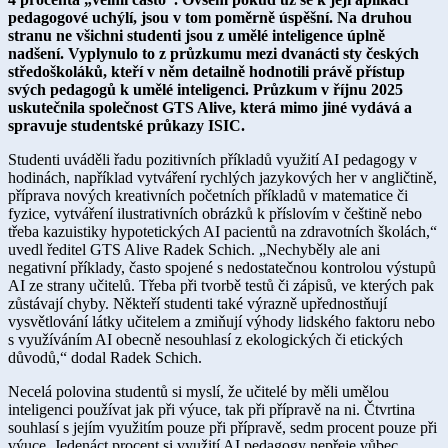
pedagogové uchýlí, jsou v tom poměrně úspěšní. Na druhou
stranu ne všichni studenti jsou z umělé inteligence úplně
nadšení. Vyplynulo to z průzkumu mezi dvanácti sty českých
středoškoláků, kteří v něm detailně hodnotili právě přístup
svých pedagogů k umělé inteligenci. Průzkum v říjnu 2025
uskutečnila společnost GTS Alive, která mimo jiné vydává a
spravuje studentské průkazy ISIC.
Studenti uváděli řadu pozitivních příkladů využití AI pedagogy v
hodinách, například vytváření rychlých jazykových her v angličtině,
příprava nových kreativních početních příkladů v matematice či
fyzice, vytváření ilustrativních obrázků k příslovím v češtině nebo
třeba kazuistiky hypotetických AI pacientů na zdravotních školách,“
uvedl ředitel GTS Alive Radek Schich. „Nechyběly ale ani
negativní příklady, často spojené s nedostatečnou kontrolou výstupů
AI ze strany učitelů. Třeba při tvorbě testů či zápisů, ve kterých pak
zůstávají chyby. Někteří studenti také výrazně upřednostňují
vysvětlování látky učitelem a zmiňují výhody lidského faktoru nebo
s využíváním AI obecně nesouhlasí z ekologických či etických
důvodů,“ dodal Radek Schich.
Necelá polovina studentů si myslí, že učitelé by měli umělou
inteligenci používat jak při výuce, tak při přípravě na ni. Čtvrtina
souhlasí s jejím využitím pouze při přípravě, sedm procent pouze při
výuce. Jedenáct procent si využití AI pedagogy nepřeje vůbec.