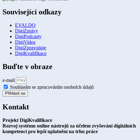
Související odkazy
EVALDO
DigiZprávy
DigiPodcasty
DigiVidea
DigiZpravodaje
DigiKvalifikace
Buďte v obraze
e-mail
Souhlasím se zpracováním osobních údajů
Přihlásit se
Kontakt
Projekt DigiKvalifikace
Rozvoj systému online nástrojů za účelem zvyšování digitálních
kompetencí pro lepší uplatnění na trhu práce