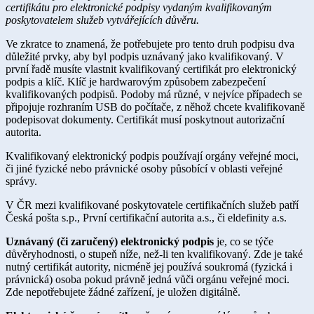
certifikátu pro elektronické podpisy vydaným kvalifikovaným
poskytovatelem služeb vytvářejících důvěru.
Ve zkratce to znamená, že potřebujete pro tento druh podpisu dva
důležité prvky, aby byl podpis uznávaný jako kvalifikovaný. V
první řadě musíte vlastnit kvalifikovaný certifikát pro elektronický
podpis a klíč. Klíč je hardwarovým způsobem zabezpečení
kvalifikovaných podpisů. Podoby má různé, v nejvíce případech se
připojuje rozhraním USB do počítače, z něhož chcete kvalifikovaně
podepisovat dokumenty. Certifikát musí poskytnout autorizační
autorita.
Kvalifikovaný elektronický podpis používají orgány veřejné moci,
či jiné fyzické nebo právnické osoby působící v oblasti veřejné
správy.
V ČR mezi kvalifikované poskytovatele certifikačních služeb patří
Česká pošta s.p., První certifikační autorita a.s., či eldefinity a.s.
Uznávaný (či zaručený) elektronický podpis
je, co se týče
důvěryhodnosti, o stupeň níže, než-li ten kvalifikovaný. Zde je také
nutný certifikát autority, nicméně jej používá soukromá (fyzická i
právnická) osoba pokud právně jedná vůči orgánu veřejné moci.
Zde nepotřebujete žádné zařízení, je uložen digitálně.