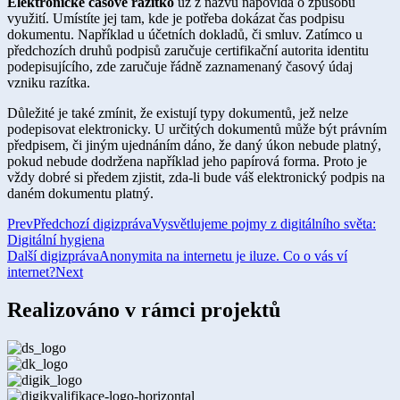
Elektronické časové razítko
už z názvu napovídá o způsobu
využití. Umístíte jej tam, kde je potřeba dokázat čas podpisu
dokumentu. Například u účetních dokladů, či smluv. Zatímco u
předchozích druhů podpisů zaručuje certifikační autorita identitu
podepisujícího, zde zaručuje řádně zaznamenaný časový údaj
vzniku razítka.
Důležité je také zmínit, že existují typy dokumentů, jež nelze
podepisovat elektronicky. U určitých dokumentů může být právním
předpisem, či jiným ujednáním dáno, že daný úkon nebude platný,
pokud nebude dodržena například jeho papírová forma. Proto je
vždy dobré si předem zjistit, zda-li bude váš elektronický podpis na
daném dokumentu platný.​
Prev
Předchozí digizpráva
Vysvětlujeme pojmy z digitálního světa:
Digitální hygiena
Další digizpráva
Anonymita na internetu je iluze. Co o vás ví
internet?
Next
Realizováno v rámci projektů