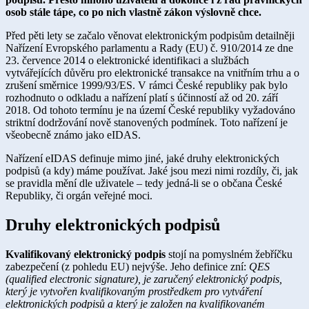
osob stále tápe, co po nich vlastně zákon výslovně chce.
​​Před pěti lety se začalo věnovat elektronickým podpisům detailněji
Nařízení Evropského parlamentu a Rady (EU) č. 910/2014 ze dne
23. července 2014 o elektronické identifikaci a službách
vytvářejících důvěru pro elektronické transakce na vnitřním trhu a o
zrušení směrnice 1999/93/ES. V rámci České republiky pak bylo
rozhodnuto o odkladu a nařízení platí s účinností až od 20. září
2018. Od tohoto termínu je na území České republiky vyžadováno
striktní dodržování nově stanovených podmínek. Toto nařízení je
všeobecně známo jako eIDAS.
​​Nařízení eIDAS definuje mimo jiné, jaké druhy elektronických
podpisů (a kdy) máme používat. Jaké jsou mezi nimi rozdíly, či, jak
se pravidla mění dle uživatele – tedy jedná-li se o občana České
Republiky, či orgán veřejné moci.
Druhy elektronických podpisů
Kvalifikovaný elektronický podpis
stojí na pomyslném žebříčku
zabezpečení (z pohledu EU) nejvýše. Jeho definice zní:
QES
(qualified electronic signature), je zaručený elektronický podpis,
který je vytvořen kvalifikovaným prostředkem pro vytváření
elektronických podpisů a který je založen na kvalifikovaném