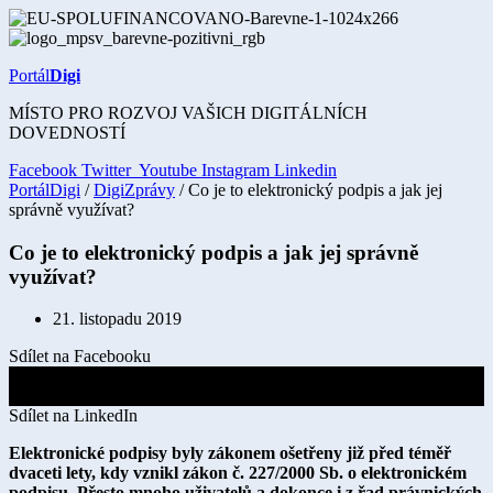
Přejít
k
obsahu
Portál
Digi
MÍSTO PRO ROZVOJ VAŠICH DIGITÁLNÍCH
DOVEDNOSTÍ
Facebook
Twitter
Youtube
Instagram
Linkedin
PortálDigi
/
DigiZprávy
/ Co je to elektronický podpis a jak jej
správně využívat?
Co je to elektronický podpis a jak jej správně
využívat?
21. listopadu 2019
Sdílet na Facebooku
Sdílet na X
Sdílet na LinkedIn
Elektronické podpisy byly zákonem ošetřeny již před téměř
dvaceti lety, kdy vznikl zákon č. 227/2000 Sb. o elektronickém
podpisu. Přesto mnoho uživatelů a dokonce i z řad právnických