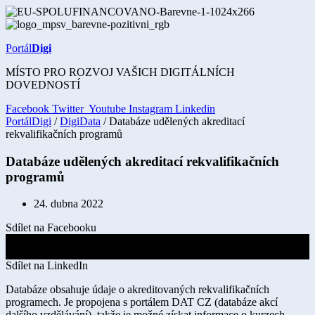
Přejít
k
obsahu
Portál
Digi
MÍSTO PRO ROZVOJ VAŠICH DIGITÁLNÍCH
DOVEDNOSTÍ
Facebook
Twitter
Youtube
Instagram
Linkedin
PortálDigi
/
DigiData
/ Databáze udělených akreditací
rekvalifikačních programů
Databáze udělených akreditací rekvalifikačních
programů
24. dubna 2022
Sdílet na Facebooku
Sdílet na X
Sdílet na LinkedIn
Databáze obsahuje údaje o akreditovaných rekvalifikačních
programech. Je propojena s portálem DAT CZ (databáze akcí
dalšího vzdělávání), takže je možné získat informace o kurzech