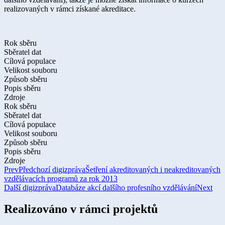
realizovaných v rámci získané akreditace.
Rok sběru
Sběratel dat
Cílová populace
Velikost souboru
Způsob sběru
Popis sběru
Zdroje
Rok sběru
Sběratel dat
Cílová populace
Velikost souboru
Způsob sběru
Popis sběru
Zdroje
Prev
Předchozí digizpráva
Šetření akreditovaných i neakreditovaných
vzdělávacích programů za rok 2013
Další digizpráva
Databáze akcí dalšího profesního vzdělávání
Next
Realizováno v rámci projektů