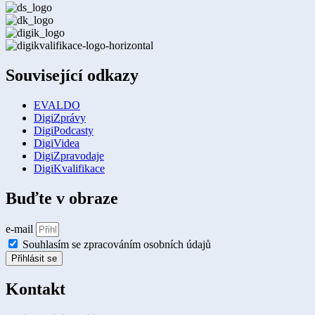
Související odkazy
EVALDO
DigiZprávy
DigiPodcasty
DigiVidea
DigiZpravodaje
DigiKvalifikace
Buďte v obraze
e-mail
Souhlasím se zpracováním osobních údajů
Přihlásit se
Kontakt