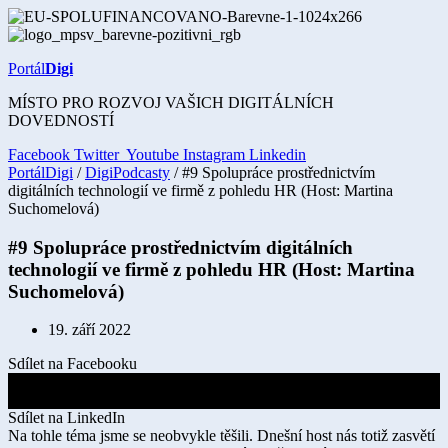
Přejít
k
obsahu
Portál
Digi
MÍSTO PRO ROZVOJ VAŠICH DIGITÁLNÍCH
DOVEDNOSTÍ
Facebook
Twitter
Youtube
Instagram
Linkedin
PortálDigi
/
DigiPodcasty
/ #9 Spolupráce prostřednictvím
digitálních technologií ve firmě z pohledu HR (Host: Martina
Suchomelová)
#9 Spolupráce prostřednictvím digitálních
technologií ve firmě z pohledu HR (Host: Martina
Suchomelová)
19. září 2022
Sdílet na Facebooku
Sdílet na X
Sdílet na LinkedIn
Na tohle téma jsme se neobvykle těšili. Dnešní host nás totiž zasvětí