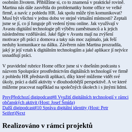
osobním životem. Přiblížíme si, co to znamená v praktické rovině.
Martina nás dále zasvětila do problematiky home office ve velké
firmě, a navíc z pohledu HR. Jak spolu může tým komunikovat?
Musí být všichni v jednu dobu ve stejné virtuální místnosti? Zeptali
jsme se jí, co jí funguje při vedení týmu online. Jak využívají v
Avastu digitální technologie při výběru zaměstnanců a k jejich
následnému vzdělávání. Jaké fígle v Avastu mají na zvýšení
motivace při práci z domova a taky nás moc zajímalo, jak řeší
neduhy komunikace na dálku. Závěrem nám Martina prozradila,
jaký je její vztah k digitálním technologiím a jaké aplikace jí nejvíce
usnadňují práci.
V pravidelné rubrice Home office jsme si v dnešním podcastu s
názvem Spolupráce prostřednictvím digitálních technologií ve firmě
z pohledu HR představili aplikaci, díky které můžeme vidět své
úkoly, práci a další aktivity v dlouhodobější perspektivě. A ve které
můžeme pracovat například na společných úkolech i s jinými lidmi.
Prev
Předchozí digipodcast
#8 Využití digitálních technologií v rámci
občanských aktivit (Host: Josef Šmída)
Další digipodcast
#10 Správa digitální identity (Host: Petr
Seifert)
Next
Realizováno v rámci projektů