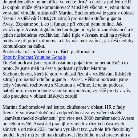
do problematiky home office ve velké firmě a navíc z pohledu HR.
Jak spolu může tým komunikovat? Musí být všichni v jednu dobu
ve stejné virtuální místnosti? Martina Suchomelová je guru v oblasti
řízení a vzdělávání lidských zdrojů pro nadnárodního giganta –
Avast. Zeptáme se jí, co jí funguje při vedení týmu online. Jak
využívají v Avastu digitální technologie při výběru zaměstnanců a k
jejich následnému vzdělávání. Jaké fígle v Avastu mají na zvýšení
motivace při práci z domova a taky nás moc zajímá, jak řeší neduhy
komunikace na dálku.
Poslouchat nás můžete i na dalších platformách:​
Spotify
Podcast
Youtube
Google
Dnešní podcast jsme oproti ostatním pojali trochu netradičně a to
proto, že jsme měli tu čest v podcastu přivítat Martinu
Suchomelovou, která je guru v oblasti řízení a vzdělávání lidských
zdrojů pro nadnárodního giganta – Avast. Většinu podcastu jsme
tedy věnovali rozhovoru s Martinou a věříme, že tento podcast
nabitý informacemi bude vskutku inspirativní, zvláště pro ty z vás,
kdo pracujete v oblasti lidských zdrojů.
Martina Suchomelová má letitou zkušenost v oblasti HR z řady
firem. V současné době má zodpovědnost za vytváření skvělé
„zaměstnanecké zkušenosti“ pro více než 2000 zaměstnanců Avastu
po celém světě. Avasťáci pracují v zemích v různých časových
zónách a od roku 2021 mohou využívat tzv. „whole-life flexibility“
model, který má za cíl maximalizovat flexibilitu mezi pracovním a