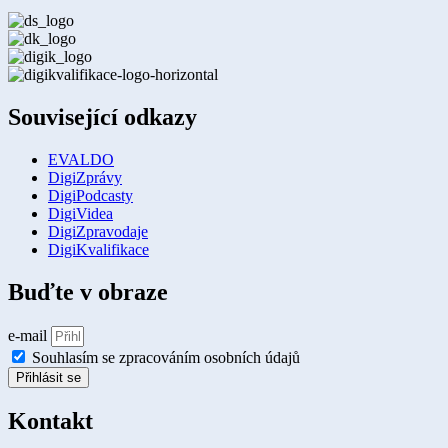
Související odkazy
EVALDO
DigiZprávy
DigiPodcasty
DigiVidea
DigiZpravodaje
DigiKvalifikace
Buďte v obraze
e-mail
Souhlasím se zpracováním osobních údajů
Přihlásit se
Kontakt