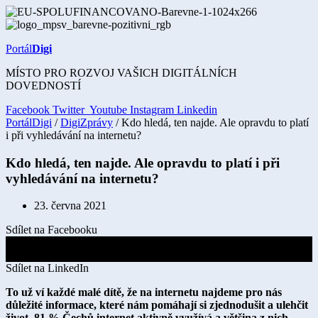
Přejít
k
obsahu
Portál
Digi
MÍSTO PRO ROZVOJ VAŠICH DIGITÁLNÍCH
DOVEDNOSTÍ
Facebook
Twitter
Youtube
Instagram
Linkedin
PortálDigi
/
DigiZprávy
/ Kdo hledá, ten najde. Ale opravdu to platí
i při vyhledávání na internetu?
Kdo hledá, ten najde. Ale opravdu to platí i při
vyhledávání na internetu?
23. června 2021
Sdílet na Facebooku
Sdílet na X
Sdílet na LinkedIn
To už ví každé malé dítě, že na internetu najdeme pro nás
důležité informace, které nám pomáhají si zjednodušit a ulehčit
život. 81 % Čechů internet aktivně využívá a většina z nich