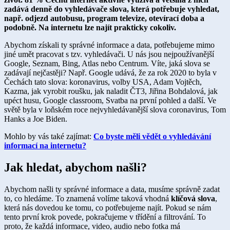
zadává denně do vyhledávače slova, která potřebuje vyhledat,
např. odjezd autobusu, program televize, otevírací doba a
podobně. Na internetu lze najít prakticky cokoliv.
Abychom získali ty správné informace a data, potřebujeme mimo
jiné umět pracovat s tzv. vyhledávači. U nás jsou nejpoužívanější
Google, Seznam, Bing, Atlas nebo Centrum. Víte, jaká slova se
zadávají nejčastěji? Např. Google udává, že za rok 2020 to byla v
Čechách tato slova: koronavirus, volby USA, Adam Vojtěch,
Kazma, jak vyrobit roušku, jak naladit ČT3, Jiřina Bohdalová, jak
upéct husu, Google classroom, Svatba na první pohled a další. Ve
světě byla v loňském roce nejvyhledávanější slova coronavirus, Tom
Hanks a Joe Biden.
Mohlo by vás také zajímat:
Co byste měli vědět o vyhledávání
informací na internetu?
Jak hledat, abychom našli?
Abychom našli ty správné informace a data, musíme správně zadat
to, co hledáme. To znamená volíme taková vhodná
klíčová slova
,
která nás dovedou ke tomu, co potřebujeme najít. Pokud se nám
tento první krok povede, pokračujeme v třídění a filtrování. To
proto, že každá informace, video, audio nebo fotka má