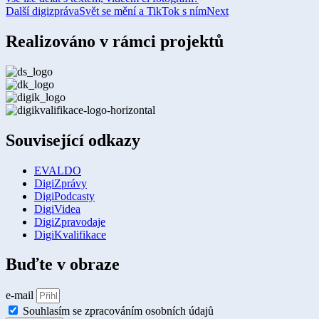
Další digizpráva
Svět se mění a TikTok s ním
Next
Realizováno v rámci projektů
Související odkazy
EVALDO
DigiZprávy
DigiPodcasty
DigiVidea
DigiZpravodaje
DigiKvalifikace
Buďte v obraze
e-mail
Souhlasím se zpracováním osobních údajů