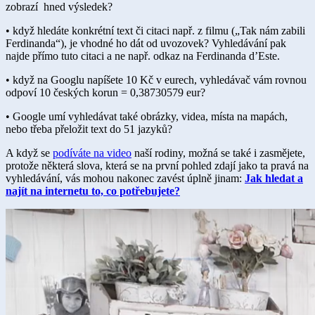
zobrazí hned výsledek?
• když hledáte konkrétní text či citaci např. z filmu („Tak nám zabili
Ferdinanda“), je vhodné ho dát od uvozovek? Vyhledávání pak
najde přímo tuto citaci a ne např. odkaz na Ferdinanda d’Este.
• když na Googlu napíšete 10 Kč v eurech, vyhledávač vám rovnou
odpoví 10 českých korun = 0,38730579 eur?
• Google umí vyhledávat také obrázky, videa, místa na mapách,
nebo třeba přeložit text do 51 jazyků?
A když se
podíváte na video
naší rodiny, možná se také i zasmějete,
protože některá slova, která se na první pohled zdají jako ta pravá na
vyhledávání, vás mohou nakonec zavést úplně jinam:
Jak hledat a
najít na internetu to, co potřebujete?