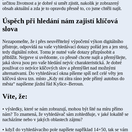
určitou životnost a je dobré si umět zjistit, nakolik je zobrazený
obsah aktuální a zda je to opravdu přesně to, co jsme chtěli najít.
Úspěch při hledání nám zajistí klíčová
slova
Nezapomeňte, že i přes neuvěřitelný výpočetní výkon digitálního
přístroje, odpovídá na vaše vyhledávací dotazy pořád jen a jen stroj,
tedy digitální robot. Tomu je nutné vaše dotazy přizpůsobit a
přiblížit. Nejprve si uvědomte, co přesně chcete najít a přemýšlejte,
jaká slova jsou pro vaše hledání nejvíc charakteristická. Je dobré
používat co nejvíce klíčových slov a přemýšlet nad možnými
alternativami. Do vyhledávací okna píšeme spíš než celé věty jen
klíčová slova tzn. místo „Kdy mi zítra ráno jede přímý autobus do
města“ napíšeme jízdní řád Kyšice–Beroun.
Víte, že:
• výsledky, které se nám zobrazují, mohou být šité na míru přímo
nám? To znamená, že vyhledávač sám zohledňuje, v jaké lokalitě se
nacházíme nebo v jakých oblastech zájmu?
• když do vyhledávacího pole napíšete například 14+50, tak se vám