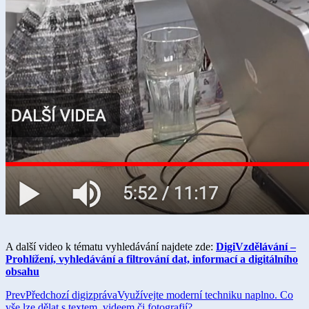
A další video k tématu vyhledávání najdete zde:
DigiVzdělávání –
Prohlížení, vyhledávání a filtrování dat, informací a digitálního
obsahu
Prev
Předchozí digizpráva
Využívejte moderní techniku naplno. Co
vše lze dělat s textem, videem či fotografií?