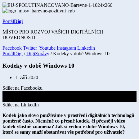
Přejít
k
obsahu
Portál
Digi
MÍSTO PRO ROZVOJ VAŠICH DIGITÁLNÍCH
DOVEDNOSTÍ
Facebook
Twitter
Youtube
Instagram
Linkedin
PortálDigi
/
DigiZprávy
/ Kodeky v době Windows 10
Kodeky v době Windows 10
1. září 2020
Sdílet na Facebooku
Sdílet na X
Sdílet na LinkedIn
Kodek jako slovo používáme v prostředí digitálních technologií
poměrně často. Nicméně co přesně kodek, či přesněji video
kodek vlastně znamená? Jak si vedou v době Windows 10,
které se samy snaží obstarávat vše potřebné pro uživatele?