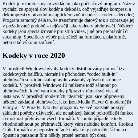
Kodek je v tomto smyslu vykládán jako počítačový program. Název
vychází ze spojení slov kodér a dekodér, což vyjadřuje kompresi a
dekompresi (v původním anglickém znění codec – coder – decoder).
Program samotný dělá to, že transformuje datový tok a zobrazuje jej
v požadované podobě – nejčastěji jako video v přehrávači. Některé
kodeky jsou specializované pro střih videa, jiné pro přehrávání či
streaming. Specifický výběr pak záleží na formátech, platformě,
nebo také výkonu zařízení.
Kodeky v roce 2020
V prostředí Windows bývaly kodeky distribuovány pomocí tzv.
kodekových balíčků, nicméně s příchodem “codec built-in”
přehrávačů se z toho stal opravdu zastaralý způsob distribuce
kodeků. V prostředí Windows 10 můžeme totiž sáhnout po
přehrávačích, které vám kodeky připraví v rámci své vlastní
instalace. V prostředí moderních “desítek” jsou sice připraveny
některé základní přehrávače, jako jsou Media Player či modernější
Filmy a TV Pořady; tyto dva programy ve své podstatě pokryjí
základní potřeby uživatelů, ale nenabízejí žádné pokročilejší funkce,
či možnost přehrávání všech formátů. V tomto případě je tedy
vhodné sáhnout po přehrávači, který vám nabídne komfort, širokou
škálu formátů a v neposlední řadě i nějaké ty pokročilejší funkce.
Spustit a pauznout film někdy prostě nemusí být dost.