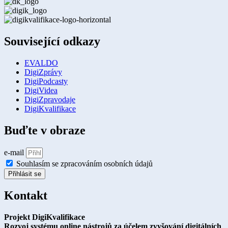
Související odkazy
EVALDO
DigiZprávy
DigiPodcasty
DigiVidea
DigiZpravodaje
DigiKvalifikace
Buďte v obraze
e-mail
Souhlasím se zpracováním osobních údajů
Přihlásit se
Kontakt
Projekt DigiKvalifikace
Rozvoj systému online nástrojů za účelem zvyšování digitálních