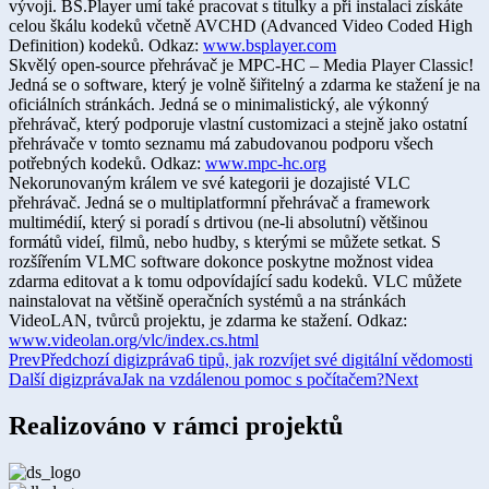
vývoji. BS.Player umí také pracovat s titulky a při instalaci získáte
celou škálu kodeků včetně AVCHD (Advanced Video Coded High
Definition) kodeků. Odkaz:
www.bsplayer.com​
Skvělý open-source přehrávač je MPC-HC – Media Player Classic!
Jedná se o software, který je volně šiřitelný a zdarma ke stažení je na
oficiálních stránkách. Jedná se o minimalistický, ale výkonný
přehrávač, který podporuje vlastní customizaci a stejně jako ostatní
přehrávače v tomto seznamu má zabudovanou podporu všech
potřebných kodeků. Odkaz:
www.mpc-hc.org
Nekorunovaným králem ve své kategorii je dozajisté VLC
přehrávač. Jedná se o multiplatformní přehrávač a framework
multimédií, který si poradí s drtivou (ne-li absolutní) většinou
formátů videí, filmů, nebo hudby, s kterými se můžete setkat. S
rozšířením VLMC software dokonce poskytne možnost videa
zdarma editovat a k tomu odpovídající sadu kodeků. VLC můžete
nainstalovat na většině operačních systémů a na stránkách
VideoLAN, tvůrců projektu, je zdarma ke stažení. Odkaz:
www.videolan.org/vlc/index.cs.html
Prev
Předchozí digizpráva
6 tipů, jak rozvíjet své digitální vědomosti
Další digizpráva
Jak na vzdálenou pomoc s počítačem?
Next
Realizováno v rámci projektů