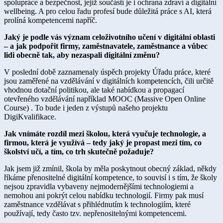
spolupráce a bezpečnost, jejíž součástí je i ochrana zdraví a digitální
wellbeing. A pro celou řadu profesí bude důležitá práce s AI, která
prolíná kompetencemi napříč.
Jaký je podle vás význam celoživotního učení v digitální oblasti
– a jak podpořit firmy, zaměstnavatele, zaměstnance a vůbec
lidi obecně tak, aby nezaspali digitální změnu?
V poslední době zaznamenaly úspěch projekty Úřadu práce, které
jsou zaměřené na vzdělávání v digitálních kompetencích, čili určitě
vhodnou dotační politikou, ale také nabídkou a propagací
otevřeného vzdělávání například MOOC (Massive Open Online
Course) . To bude i jeden z výstupů našeho projektu
DigiKvalifikace.
Jak vnímáte rozdíl mezi školou, která vyučuje technologie, a
firmou, která je využívá – tedy jaký je propast mezi tím, co
školství učí, a tím, co trh skutečně požaduje?
Jak jsem již zmínil, škola by měla poskytnout obecný základ, někdy
říkáme přenositelné digitální kompetence, to souvisí i s tím, že školy
nejsou zpravidla vybaveny nejmodernějšími technologiemi a
nemohou ani pokrýt celou nabídku technologií. Firmy pak musí
zaměstnance vzdělávat s přihlédnutím k technologiím, které
používají, tedy často tzv. nepřenositelnými kompetencemi.