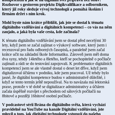
Rozhovor s gestorem projektu Digikvalifikace a odborníkem,
který již roky sleduje vývoj technologií a pomáhá školám i
firmám držet s ním krok.
Mohl byste nám krátce přiblížit, jak jste se dostal k tématu
digitálního vzdělávání a digitálních kompetencí – co vás na něm
zaujalo, a jaká byla vaše cesta, kde začínala?
K tématu digitálního vzdělávání jsem se dostal před necelými 30
lety, když jsem se začal zajímat o výukový software, který jsem i
recenzoval pro řadu odborných časopisů
,
a paralelně jsem začal
krátce učit na základní škole Informatiku. Zároveň jsem měl doma
dva syny, tehdy 14letého a 8letého, kteří se pochopitelně o počítače
zajímali a rádi se do testování zapojovali. K problematice digitálních
kompetencí jsem se ale vlastně dostal o deset let dříve, když jsem
digitalizoval účtárnu v podniku, kde jsem pracoval. Už tehdy bylo
jasné, že digitální kompetence budou v administrativě důležité, i
když se tento termín ještě nepoužíval. Na to navázala má lektorská
praxe, protože v té době se digitalizace administrativy a účtáren
začala úspěšně rozvíjet s přechodem od sálových počítačů na
8bitové a později 16bitové osobní počítače.
V podcastové sérii Brána do digitálního světa, která vyc
hází
pravidelně na YouTube na kanále Digitální vzdělávání, jste
mluvil o tom, jak digitální technologie vstupují do našeho