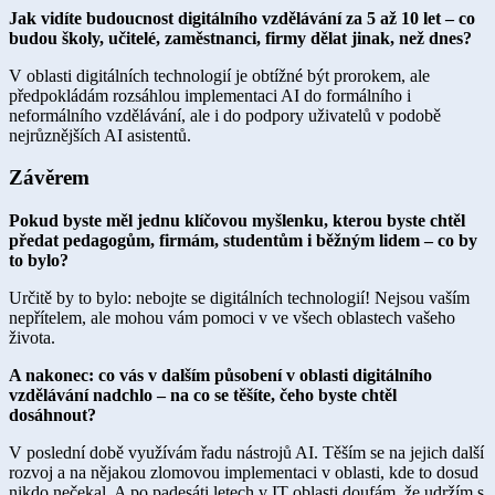
Jak vidíte budoucnost digitálního vzdělávání za 5 až 10 let – co
budou školy, učitelé, zaměstnanci, firmy dělat jinak, než dnes?
V oblasti digitálních technologií je obtížné být prorokem, ale
předpokládám rozsáhlou implementaci AI do formálního i
neformálního vzdělávání, ale i do podpory uživatelů v podobě
nejrůznějších AI asistentů.
Závěrem
Pokud byste měl jednu klíčovou myšlenku, kterou byste chtěl
předat pedagogům, firmám, studentům i běžným lidem – co by
to bylo?
Určitě by to bylo: nebojte se digitálních technologií! Nejsou vaším
nepřítelem, ale mohou vám pomoci v ve všech oblastech vašeho
života.
A nakonec: co vás v dalším působení v oblasti digitálního
vzdělávání nadchlo – na co se těšíte, čeho byste chtěl
dosáhnout?
V poslední době využívám řadu nástrojů AI. Těším se na jejich další
rozvoj a na nějakou zlomovou implementaci v oblasti, kde to dosud
nikdo nečekal. A po padesáti letech v IT oblasti doufám, že udržím s