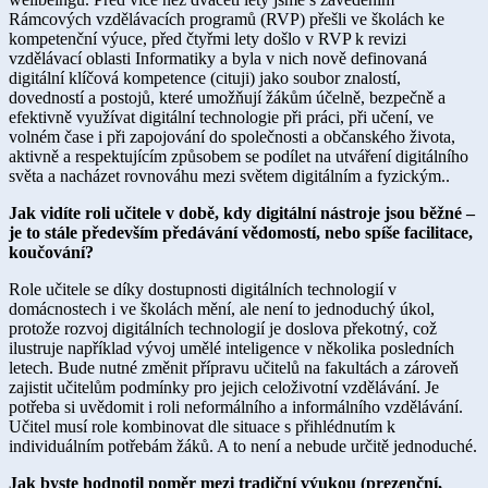
Rámcových vzdělávacích programů (RVP) přešli ve školách ke
kompetenční výuce, před čtyřmi lety došlo v RVP k revizi
vzdělávací oblasti Informatiky a byla v nich nově definovaná
digitální klíčová kompetence (cituji) jako soubor znalostí,
dovedností a postojů, které umožňují žákům účelně, bezpečně a
efektivně využívat digitální technologie při práci, při učení, ve
volném čase i při zapojování do společnosti a občanského života,
aktivně a respektujícím způsobem se podílet na utváření digitálního
světa a nacházet rovnováhu mezi světem digitálním a fyzickým..
Jak vidíte roli učitele v době, kdy digitální nástroje jsou běžné –
je to stále především předávání vědomostí, nebo spíše facilitace,
koučování?
Role učitele se díky dostupnosti digitálních technologií v
domácnostech i ve školách mění, ale není to jednoduchý úkol,
protože rozvoj digitálních technologií je doslova překotný, což
ilustruje například vývoj umělé inteligence v několika posledních
letech. Bude nutné změnit přípravu učitelů na fakultách a zároveň
zajistit učitelům podmínky pro jejich celoživotní vzdělávání. Je
potřeba si uvědomit i roli neformálního a informálního vzdělávání.
Učitel musí role kombinovat dle situace s přihlédnutím k
individuálním potřebám žáků. A to není a nebude určitě jednoduché.
Jak byste hodnotil poměr mezi tradiční výukou (prezenční,