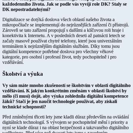
každodenního života. Jak se podle vás vyvíjí role DK? Staly se
DK nepostradatelnými?
Digitalizace se dotýká doslova všech oblastí našeho života a
mikropočítače se implementují do nejrůznějších zařízení či přístrojů.
Zároveň se tato zařízení propojují s dalšími a klíčovou roli hraje i
konektivita k Internetu. A v posledních deseti až patnácti letech se
začaly masově používat chytré telefony, které jsou univerzálním
terminálem k nejrůznějším digitálním službám. Díky tomu jsou
digitální kompetence potřebné doslova pro všechny věkové
kategorie, pro osobní i profesní život, tedy pochopitelně i pro
vzdělávání.
Školství a výuka
Vy sám máte mnoho zkušeností se školstvím v oblasti digitálního
vzdělávání. K jakým konkrétním změnám v oblasti školství by
mělo (či musí) dojít, aby výuka zohlednila digitální kompetence
žáků? Stačí je jen naučit technologie používat, aby získali
technické schopnosti?
Před zmíněnými třiceti lety jsme kladli důraz především na ovládání
digitálních technologií. S vývojem se pochopitelně mění i priority a
nyní se klade důraz i na oblast bezpečnosti a takzvaného digitálního
wellbeingu. Před více než dvaceti lety jsme s zavedením