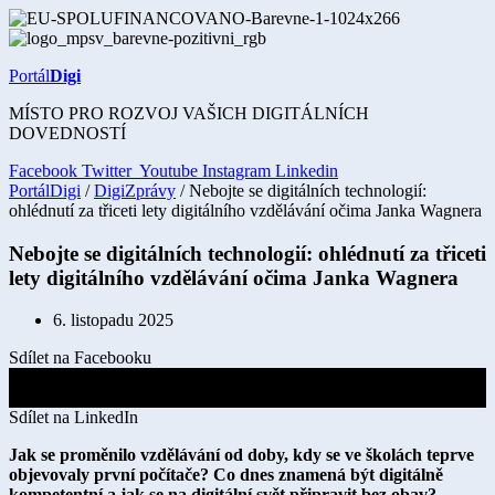
Přejít
k
obsahu
Portál
Digi
MÍSTO PRO ROZVOJ VAŠICH DIGITÁLNÍCH
DOVEDNOSTÍ
Facebook
Twitter
Youtube
Instagram
Linkedin
PortálDigi
/
DigiZprávy
/ Nebojte se digitálních technologií:
ohlédnutí za třiceti lety digitálního vzdělávání očima Janka Wagnera
Nebojte se digitálních technologií: ohlédnutí za třiceti
lety digitálního vzdělávání očima Janka Wagnera
6. listopadu 2025
Sdílet na Facebooku
Sdílet na X
Sdílet na LinkedIn
Jak se proměnilo vzdělávání od doby, kdy se ve školách teprve
objevovaly první počítače? Co dnes znamená být digitálně
kompetentní a jak se na digitální svět připravit bez obav?