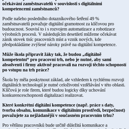
očekávání zaměstnavatelů v souvislosti s digitálními
kompetencemi zaměstnanců?
Podle našeho posledního dotazníkového šetření 49 %
zaměstnavatelů považuje digitální gramotnost za klíčovou pro
budoucnost. Souvisí to i s rozvojem automatizace a robotizace
výrobních procesů. V následujícím desetiletí můžeme očekávat
zánik stovek tisíc pracovních míst a vznik nových, kde
předpokládáme zvýšené nároky právě na digitální kompetence.
Může škola připravit žáky tak, že budou „digitálně
kompetentní“ pro pracovní trh, nebo je nutné, aby sami
absolventi i firmy aktivně pracovali na rozvoji těchto schopností
po vstupu na trh práce?
Škola by měla poskytnout základ, ale vzhledem k rychlému rozvoji
digitálních technologií je nutné celoživotní vzdělávání v této oblasti.
Klíčová je role firem, které budou logicky díky uchování
konkurenceschopnosti digitalizaci realizovat.
Které konkrétní digitální kompetence (např. práce s daty,
tvorba obsahu, komunikace v digitálním prostředí, bezpečnost)
považujete za nejžádanější v současném pracovním trhu?
Pro většinu pracovníků bude určitě důležitá komunikace a