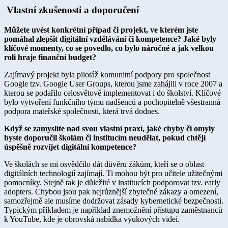
Vlastní zkušenosti a doporučení
Můžete uvést konkrétní případ či projekt, ve kterém jste
pomáhal zlepšit digitální vzdělávání či kompetence? Jaké byly
klíčové momenty, co se povedlo, co bylo náročné a jak velkou
roli hraje finanční budget?
Zajímavý projekt byla pilotáž komunitní podpory pro společnost
Google tzv. Google User Groups, kterou jsme zahájili v roce 2007 a
kterou se podařilo celosvětově implementovat i do školství. Klíčové
bylo vytvoření funkčního týmu nadšenců a pochopitelně všestranná
podpora mateřské společnosti, která trvá dodnes.
Když se zamyslíte nad svou vlastní praxí, jaké chyby či omyly
byste doporučil školám či institucím neudělat, pokud chtějí
úspěšně rozvíjet digitální kompetence?
Ve školách se mi osvědčilo dát důvěru žákům, kteří se o oblast
digitálních technologií zajímají. Ti mohou být pro učitele užitečnými
pomocníky. Stejně tak je důležité v institucích podporovat tzv. early
adopters. Chybou jsou pak nejrůznější zbytečné zákazy a omezení,
samozřejmě ale musíme dodržovat zásady kybernetické bezpečnosti.
Typickým příkladem je například znemožnění přístupu zaměstnanců
k YouTube, kde je obrovská nabídka výukových videí.