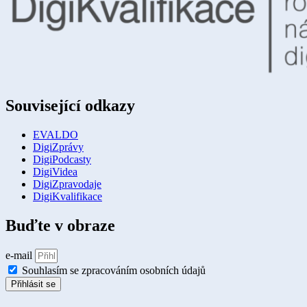
Související odkazy
EVALDO
DigiZprávy
DigiPodcasty
DigiVidea
DigiZpravodaje
DigiKvalifikace
Buďte v obraze
e-mail
Souhlasím se zpracováním osobních údajů
Přihlásit se