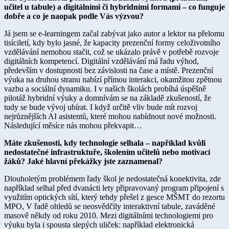
učitel u tabule) a digitálními či hybridními formami – co funguje
dobře a co je naopak podle Vás výzvou?
Já jsem se e-learningem začal zabývat jako autor a lektor na přelomu
tisíciletí, kdy bylo jasné, že kapacity prezenční formy celoživotního
vzdělávání nemohou stačit, což se ukázalo právě v potřebě rozvoje
digitálních kompetencí. Digitální vzdělávání má řadu výhod,
především v dostupnosti bez závislosti na čase a místě. Prezenční
výuka na druhou stranu nabízí přímou interakci, okamžitou zpětnou
vazbu a sociální dynamiku. I v našich školách probíhá úspěšně
pilotáž hybridní výuky a domnívám se na základě zkušeností, že
tudy se bude vývoj ubírat. I když určitě vliv bude mít rozvoj
nejrůznějších AI asistentů, které mohou nabídnout nové možnosti.
Následující měsíce nás mohou překvapit…
Máte zkušenosti, kdy technologie selhala – například kvůli
nedostatečné infrastruktuře, školením učitelů nebo motivací
žáků? Jaké hlavní překážky jste zaznamenal?
Dlouholetým problémem řady škol je nedostatečná konektivita, zde
například selhal před dvanácti lety připravovaný program připojení s
využitím optických sítí, který tehdy přešel z gesce MŠMT do rezortu
MPO, V řadě ohledů se neosvědčily interaktivní tabule, zaváděné
masově někdy od roku 2010. Mezi digitálními technologiemi pro
výuku byla i spousta slepých uliček: například elektronická