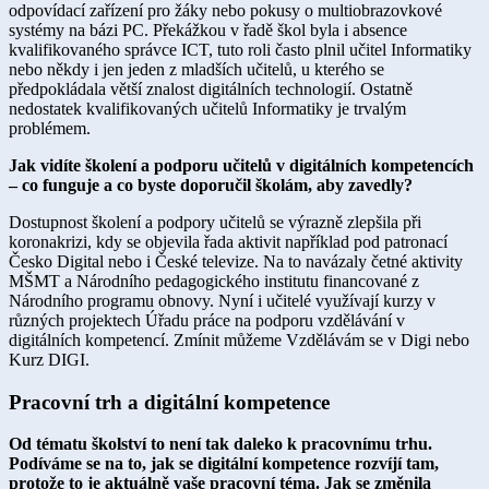
odpovídací zařízení pro žáky nebo pokusy o multiobrazovkové
systémy na bázi PC. Překážkou v řadě škol byla i absence
kvalifikovaného správce ICT, tuto roli často plnil učitel Informatiky
nebo někdy i jen jeden z mladších učitelů, u kterého se
předpokládala větší znalost digitálních technologií. Ostatně
nedostatek kvalifikovaných učitelů Informatiky je trvalým
problémem.
Jak vidíte školení a podporu učitelů v digitálních kompetencích
– co funguje a co byste doporučil školám, aby zavedly?
Dostupnost školení a podpory učitelů se výrazně zlepšila při
koronakrizi, kdy se objevila řada aktivit například pod patronací
Česko Digital nebo i České televize. Na to navázaly četné aktivity
MŠMT a Národního pedagogického institutu financované z
Národního programu obnovy. Nyní i učitelé využívají kurzy v
různých projektech Úřadu práce na podporu vzdělávání v
digitálních kompetencí. Zmínit můžeme Vzdělávám se v Digi nebo
Kurz DIGI.
Pracovní trh a digitální kompetence
Od tématu školství to není tak daleko k pracovnímu trhu.
Podíváme se na to, jak se digitální kompetence rozvíjí tam,
protože to je aktuálně vaše pracovní téma. Jak se změnila