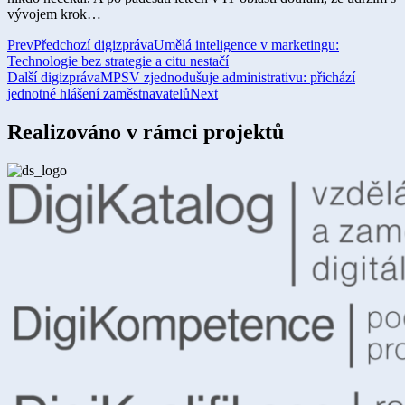
vývojem krok…
Prev
Předchozí digizpráva
Umělá inteligence v marketingu:
Technologie bez strategie a citu nestačí
Další digizpráva
MPSV zjednodušuje administrativu: přichází
jednotné hlášení zaměstnavatelů
Next
Realizováno v rámci projektů