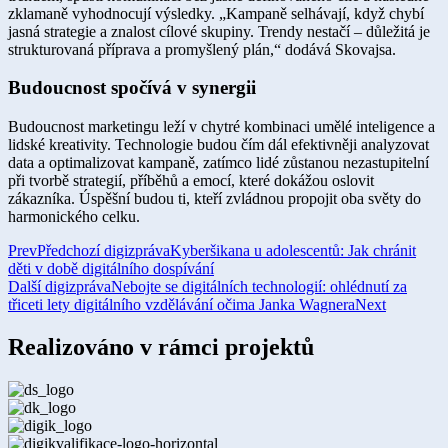
zklamaně vyhodnocují výsledky. „Kampaně selhávají, když chybí
jasná strategie a znalost cílové skupiny. Trendy nestačí – důležitá je
strukturovaná příprava a promyšlený plán,“ dodává Skovajsa.
Budoucnost spočívá v synergii
Budoucnost marketingu leží v chytré kombinaci umělé inteligence a
lidské kreativity. Technologie budou čím dál efektivněji analyzovat
data a optimalizovat kampaně, zatímco lidé zůstanou nezastupitelní
při tvorbě strategií, příběhů a emocí, které dokážou oslovit
zákazníka. Úspěšní budou ti, kteří zvládnou propojit oba světy do
harmonického celku.
Prev
Předchozí digizpráva
Kyberšikana u adolescentů: Jak chránit
děti v době digitálního dospívání
Další digizpráva
Nebojte se digitálních technologií: ohlédnutí za
třiceti lety digitálního vzdělávání očima Janka Wagnera
Next
Realizováno v rámci projektů