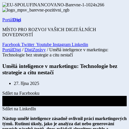
Přejít
k
obsahu
Portál
Digi
MÍSTO PRO ROZVOJ VAŠICH DIGITÁLNÍCH
DOVEDNOSTÍ
Facebook
Twitter
Youtube
Instagram
Linkedin
PortálDigi
/
DigiZprávy
/ Umělá inteligence v marketingu:
Technologie bez strategie a citu nestačí
Umělá inteligence v marketingu: Technologie bez
strategie a citu nestačí
27. října 2025
Sdílet na Facebooku
Sdílet na X
Sdílet na LinkedIn
Nástup umělé inteligence zásadně ovlivnil práci marketingových
týmů. Rutinní úkoly, jako je analýza dat nebo generování
prvních návrhů textů, dnes zvládají algoritmy rychle a