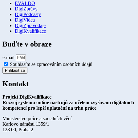
EVALDO
DigiZprávy
DigiPodcasty
DigiVidea
DigiZpravodaje
DigiKvalifikace
Buďte v obraze
e-mail
Souhlasím se zpracováním osobních údajů
Přihlásit se
Kontakt
Projekt DigiKvalifikace
Rozvoj systému online nástrojů za účelem zvyšování digitálních
kompetencí pro lepší uplatnění na trhu práce
Ministerstvo práce a sociálních věcí
Karlovo náměstí 1359/1
128 00, Praha 2