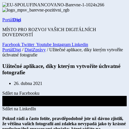
Přejít
k
obsahu
Portál
Digi
MÍSTO PRO ROZVOJ VAŠICH DIGITÁLNÍCH
DOVEDNOSTÍ
Facebook
Twitter
Youtube
Instagram
Linkedin
PortálDigi
/
DigiZprávy
/ Užitečné aplikace, díky kterým vytvoříte
úchvatné fotografie
Užitečné aplikace, díky kterým vytvoříte úchvatné
fotografie
26. dubna 2021
Sdílet na Facebooku
Sdílet na X
Sdílet na LinkedIn
Pokud rádi a často fotíte, pravděpodobně jste už dávno zjistili,
že většina vašich fotografií ani zdaleka nevypadá jako ty krásné
profesionálně zpracované obrázky, které vídáte na