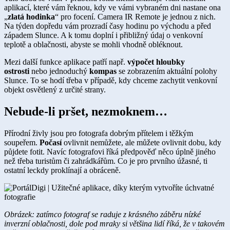
aplikací, které vám řeknou, kdy ve vámi vybraném dni nastane ona
„
zlatá hodinka
“ pro focení. Camera IR Remote je jednou z nich.
Na týden dopředu vám prozradí časy hodinu po východu a před
západem Slunce. A k tomu doplní i přibližný údaj o venkovní
teplotě a oblačnosti, abyste se mohli vhodně obléknout.
Mezi další funkce aplikace patří např.
výpočet hloubky
ostrosti
nebo jednoduchý
kompas
se zobrazením aktuální polohy
Slunce. To se hodí třeba v případě, kdy chceme zachytit venkovní
objekt osvětlený z určité strany.​
Nebude-li prš​​et, nezmoknem…
Přírodní živly jsou pro fotografa dobrým přítelem i těžkým
soupeřem.
Počasí
ovlivnit nemůžete, ale můžete ovlivnit dobu, kdy
půjdete fotit. Navíc fotografovi říká předpověď něco úplně jiného
než třeba turistům či zahrádkářům. Co je pro prvního úžasné, ti
ostatní leckdy proklínají a obráceně. ​
Obrázek: zatímco fotograf se raduje z krásného záběru nízké
inverzní oblačnosti, dole pod mraky si většina lidí říká, že v takovém