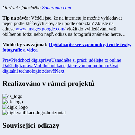
Obrázek: fotoslužba
Zonerama.com
Tip na závěr:
Věděli jste, že na internetu je možné vyhledávat
nejen podle klíčových slov, ale i podle obrázku? Zkuste na
adrese
www.images.google.com/
vložit do vyhledávání vaši
oblíbenou fotku nebo např. odkaz na fotografii známého herce…​
Mohlo by vás zajímat:
Digitalizujte své vzpomínky, tvořte texty,
fotografie a videa​​
Prev
Předchozí digizpráva
Usnadněte si práci: udělejte to online
Další digizpráva
Mobilní aplikace, které vám pomohou užívat
digitální technologie zdravě
Next
Realizováno v rámci projektů
Související odkazy