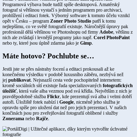
Programová výbava bude tudíž spíše desktopová. Amatérský
fotograf si většinou vystačí s jedním programem pro archivaci,
prohlížení i editaci fotek. Výborný software k tomuto účelu vznikl
opět v Česku – program
Zoner Photo Studio
patří k tomu
nejlepšímu, co ve světě fotografií existuje. Náročnější úpravy pak
profesionál dělá většinou ve Photoshopu od firmy
Adobe
, většinu z
nich ale zvládají i levnější programy jako např.
Corel PhotoPaint
nebo ty, které jsou úplně zdarma jako je
Gimp
.​
Máte hotovo?​ Pochlubte se…
Jestli jste se přes nástrahy focení a editaci prokousali až ke
konečnému výsledku v podobě luxusního záběru, nezbývá než
jej
publikovat
. Nejsnazší cesta vede pochopitelně internetem:
kromě sociálních sítí existuje řada specializovaných
fotografických
úložišť
, která vaše alba vezmou pod svá křídla. Největším z nich je
pravděpodobně služba
Flickr
, kde prezentují svá alba i velmi dobří
autoři. Úložiště fotek nabízí i
Google
, nicméně jeho služba je
opravdu spíše pro uložení dat než pro jejich prezentaci. V našich
končinách jsou pro zveřejňování fotografií oblíbené i služby
Zonerama
nebo
Rajče
.