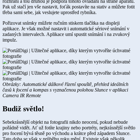
rozhraní a tou druhou je podpora tohoto ovládání na straně aparátu.
Pak už stačí jen vše nastavit, foťák postavíte na stativ a můžete fotit
třeba sami sebe, jak veslujete uprostřed rybníka.
Pořizovat snímky můžete ručním stiskem tlačítka na displeji
aplikace. Je však možné nastavit i automatické sériové snímání v
zadaných intervalech. Aplikace umí spustit snímání i na zvukový
impulz.
Obrázky: Automatické dálkové řízení spouště, přehled ideálních
časů k focení a kompas s vyznačenou polohou Slunce v aplikaci
Camera IR Remote
Budiž ​světlo!
Sebekrásnější objekt na fotografii nikdo neocení, pokud nebude
pořádně vidět. Ať už fotíte krajiny nebo portréty, nejkrásnější světlo
pro focení bývá těsně po východu a krátce před západem Slunce.
Tato doba se však v průběhu roku mění. Existuje však několik