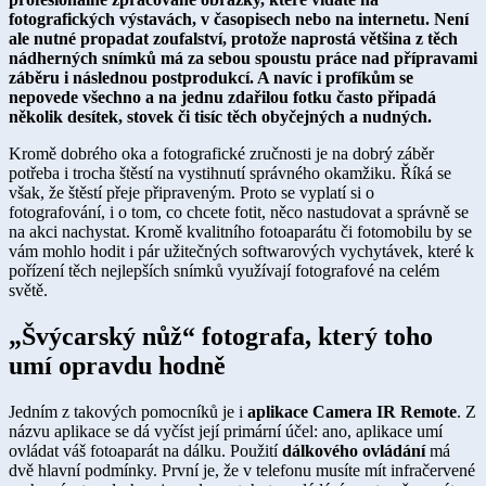
fotografických výstavách, v časopisech nebo na internetu. Není
ale nutné propadat zoufalství, protože naprostá většina z těch
nádherných snímků má za sebou spoustu práce nad přípravami
záběru i následnou postprodukcí. A navíc i profíkům se
nepovede všechno a na jednu zdařilou fotku často připadá
několik desítek, stovek či tisíc těch obyčejných a nudných.
Kromě dobrého oka a fotografické zručnosti je na dobrý záběr
potřeba i trocha štěstí na vystihnutí správného okamžiku. Říká se
však, že štěstí přeje připraveným. Proto se vyplatí si o
fotografování, i o tom, co chcete fotit, něco nastudovat a správně se
na akci nachystat. Kromě kvalitního fotoaparátu či fotomobilu by se
vám mohlo hodit i pár užitečných softwarových vychytávek, které k
pořízení těch nejlepších snímků využívají fotografové na celém
světě.
„Švýcarský nůž“ fotografa, který toho
umí o​pravdu hodně
Jedním z takových pomocníků je i
aplikace
Camera IR Remote
. Z
názvu aplikace se dá vyčíst její primární účel: ano, aplikace umí
ovládat váš fotoaparát na dálku. Použití
dálkového ovládání
má
dvě hlavní podmínky. První je, že v telefonu musíte mít infračervené