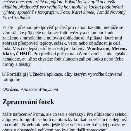
nečase dnes ven určitě nepůjdou. Pokud by si v aplikaci našli
aktuální předpověď pro vrcholky hor, mohli se kochat podobnými
výhledy společně s fotografem. Foto: Karel Šimek, Tomáš Novotný,
Pavel Sedláček
Znáte-li přesnou předpověď počasí pro danou lokalitu, nemůže se
vám stát, že přijedete na kopec fotit hvězdy a celou noc bude
zataženo s mrholením a nulovou dohledností. Aplikací, které umí
zobrazit předpověď teploty, srážek, větru nebo oblačnosti je celá
řada. Mezi nejlepší patří ty s českými kořeny:
Windy.com, Meteor,
Klara, ČHMÚ
. Pro predikci počasí na našem území asi nic lepšího
nenajdete, ať už se chystáte fotit sluncem zalitou louku nebo třeba
hromy a blesky.
Obrázek: Aplikace Windy.com​
Zpraco​vání fotek
Máte nafoceno? Prima, ale co teď s obrázky? Pro důkladnou selekci
a úpravy fotografií se hodí na obrázky koukat na větším displeji než
má mobil. Notebook nebo ještě lépe velký externí displej poskytne
obraz v dostatečné velikosti pro kvalitní další zpracování.