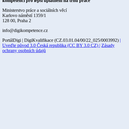
kompetencí pro lepší uplatnění na trhu práce
Ministerstvo práce a sociálních věcí
Karlovo náměstí 1359/1
128 00, Praha 2
info@digikompetence.cz
PortálDigi | DigiKvalifikace (CZ.03.01.04/00/22_025/0003992)
|
Uveďte původ 3.0 Česká republika (CC BY 3.0 CZ) |
Zásady
ochrany osobních údajů