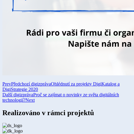
Prev
Předchozí digizpráva
Ohlédnutí za projekty DigiKatalog a
DigiStrategie 2020
Další digizpráva
Proč se zajímat o novinky ze světa digitálních
technologií?
Next
Realizováno v rámci projektů