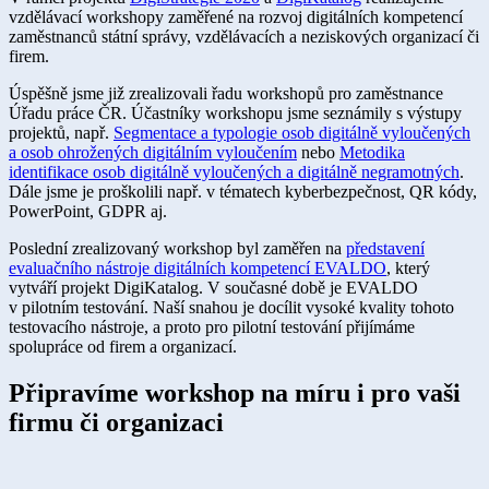
vzdělávací workshopy zaměřené na rozvoj digitálních kompetencí
zaměstnanců státní správy, vzdělávacích a neziskových organizací či
firem.
Úspěšně jsme již zrealizovali řadu workshopů pro zaměstnance
Úřadu práce ČR. Účastníky workshopu jsme seznámily s výstupy
projektů, např.
Segmentace a typologie osob digitálně vyloučených
a osob ohrožených digitálním vyloučením
nebo
Metodika
identifikace osob digitálně vyloučených a digitálně negramotných
.
Dále jsme je proškolili např. v tématech kyberbezpečnost, QR kódy,
PowerPoint, GDPR aj.
Poslední zrealizovaný workshop byl zaměřen na
představení
evaluačního nástroje digitálních kompetencí EVALDO
, který
vytváří projekt DigiKatalog. V současné době je EVALDO
v pilotním testování. Naší snahou je docílit vysoké kvality tohoto
testovacího nástroje, a proto pro pilotní testování přijímáme
spolupráce od firem a organizací.​
Připravíme workshop na míru i pro vaši
firmu či organi​zaci