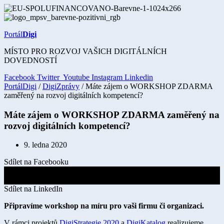
Přejít
k
obsahu
Portál
Digi
MÍSTO PRO ROZVOJ VAŠICH DIGITÁLNÍCH
DOVEDNOSTÍ
Facebook
Twitter
Youtube
Instagram
Linkedin
PortálDigi
/
DigiZprávy
/ Máte zájem o WORKSHOP ZDARMA
zaměřený na rozvoj digitálních kompetencí?
Máte zájem o WORKSHOP ZDARMA zaměřený na
rozvoj digitálních kompetencí?
9. ledna 2020
Sdílet na Facebooku
Sdílet na X
Sdílet na LinkedIn
Připravíme workshop na míru pro vaši firmu či organizaci.
V rámci projektů
DigiStrategie 2020
a
DigiKatalog
realizujeme