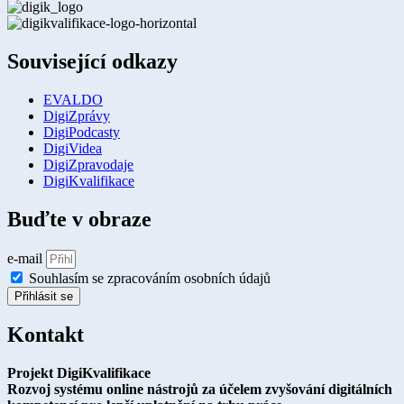
Související odkazy
EVALDO
DigiZprávy
DigiPodcasty
DigiVidea
DigiZpravodaje
DigiKvalifikace
Buďte v obraze
e-mail
Souhlasím se zpracováním osobních údajů
Přihlásit se
Kontakt
Projekt DigiKvalifikace
Rozvoj systému online nástrojů za účelem zvyšování digitálních