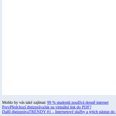
Mohlo by vás také zajímat:
99 % studentů používá denně internet​​
Prev
Předchozí digizpráva
Jak na virtuální tisk do PDF?
Další digizpráva
TRENDY #1 – Internetové služby a jejich nástup do 