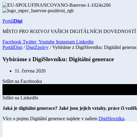
Přejít
k
obsahu
Portál
Digi
MÍSTO PRO ROZVOJ VAŠICH DIGITÁLNÍCH DOVEDNOSTÍ
Facebook
Twitter
Youtube
Instagram
Linkedin
PortálDigi
/
DigiZprávy
/ Vybíráme z DigiSlovníku: Digitální genera
Vybíráme z DigiSlovníku: Digitální generace
11. června 2020
Sdílet na Facebooku
Sdílet na X
Sdílet na LinkedIn
Jaká je digitální generace? Jaké jsou jejich vztahy, práce či vzd
Více o pojmu Digitální generace najdete v našem
DigiSlovníku
.