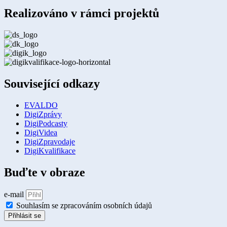
Realizováno v rámci projektů
Související odkazy
EVALDO
DigiZprávy
DigiPodcasty
DigiVidea
DigiZpravodaje
DigiKvalifikace
Buďte v obraze
e-mail
Souhlasím se zpracováním osobních údajů
Přihlásit se